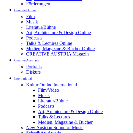
Förderungen
Creative Online
Film
Musik
Literatur/Bühne
Art, Architecture & Design Online
Podcasts
Talks & Lectures Online
Medien, Magazine & Bücher Online
CREATIVE AUSTRIA Magazin
Creative Austrians
Portraits
Diskurs
International
Kultur Online International
Film/Video
Musik
Literatur/Bühne
Podcasts
Art, Architecture & Design Online
Talks & Lectures
Medien, Magazine & Bücher
New Austrian Sound of Music
SchreibArt Austria