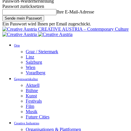
Passwort-Wiederherstellung
Passwort zurücksetzen
Ihre E-Mail-Adresse
Ein Passwort wird Ihnen per Email zugeschickt.
CREATIVE AUSTRIA – Contemporary Culture
Orte
Graz / Steiermark
Linz
Salzburg
Wien
Vorarlberg
Gegenwartskultur
Aktuell
Bühne
Kunst
Festivals
Film
Musik
Future Cities
Creative Industries
Organisationen & Plattformen