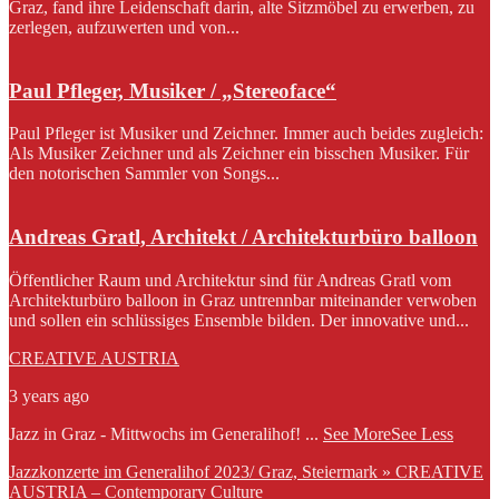
Graz, fand ihre Leidenschaft darin, alte Sitzmöbel zu erwerben, zu
zerlegen, aufzuwerten und von...
Paul Pfleger, Musiker / „Stereoface“
Paul Pfleger ist Musiker und Zeichner. Immer auch beides zugleich:
Als Musiker Zeichner und als Zeichner ein bisschen Musiker. Für
den notorischen Sammler von Songs...
Andreas Gratl, Architekt / Architekturbüro balloon
Öffentlicher Raum und Architektur sind für Andreas Gratl vom
Architekturbüro balloon in Graz untrennbar miteinander verwoben
und sollen ein schlüssiges Ensemble bilden. Der innovative und...
CREATIVE AUSTRIA
3 years ago
Jazz in Graz - Mittwochs im Generalihof!
...
See More
See Less
Jazzkonzerte im Generalihof 2023/ Graz, Steiermark » CREATIVE
AUSTRIA – Contemporary Culture