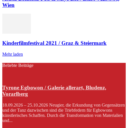
Wien
Kinderfilmfestival 2021 / Graz & Steiermark
Mehr laden
Beliebte Beiträge
Tyrone Egbowon / Galerie allerart, Bludenz,
Vorarlberg
18.09.2026 – 25.10.2026 Neugier, die Erkundung von Gegensätzen
und der Tanz dazwischen sind die Triebfedern für Egbowons
künstlerisches Schaffen. Durch die Transformation von Materialien
und...