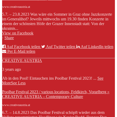
www.creativeaustria.at
5.7. – 23.8.2023 Was wäre ein Sommer in Graz ohne Jazzkonzerte
im Generalihof? Jeweils mittwochs um 19.30 finden Konzerte in
einem der schönsten Höfe der Grazer Innenstadt statt: Von der
ukrainis...
View on Facebook
·
Share
Auf Facebook teilen
Auf Twitter teilen
Auf LinkedIn teilen
Per E-Mail teilen
CREATIVE AUSTRIA
3 years ago
Ab in den Pool! Eintauchen ins Poolbar Festival 2023!
...
See
More
See Less
Poolbar Festival 2023 / various locations, Feldkirch, Vorarlberg »
CREATIVE AUSTRIA – Contemporary Culture
www.creativeaustria.at
6.7. – 14.8.2023 Das Poolbar Festival schöpft wieder aus dem