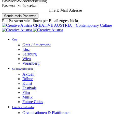
Passwort-Wiederherstellung
Passwort zurücksetzen
Ihre E-Mail-Adresse
Ein Passwort wird Ihnen per Email zugeschickt.
CREATIVE AUSTRIA – Contemporary Culture
Orte
Graz / Steiermark
Linz
Salzburg
Wien
Vorarlberg
Gegenwartskultur
Aktuell
Bühne
Kunst
Festivals
Film
Musik
Future Cities
Creative Industries
Organisationen & Plattformen