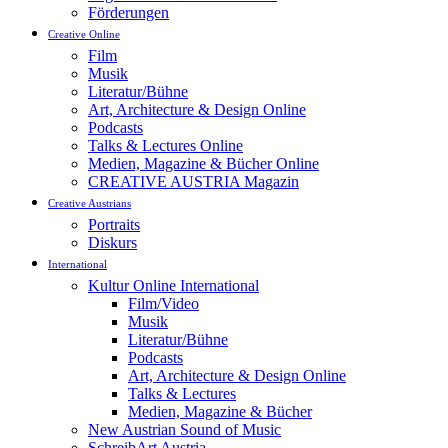
Förderungen
Creative Online
Film
Musik
Literatur/Bühne
Art, Architecture & Design Online
Podcasts
Talks & Lectures Online
Medien, Magazine & Bücher Online
CREATIVE AUSTRIA Magazin
Creative Austrians
Portraits
Diskurs
International
Kultur Online International
Film/Video
Musik
Literatur/Bühne
Podcasts
Art, Architecture & Design Online
Talks & Lectures
Medien, Magazine & Bücher
New Austrian Sound of Music
SchreibArt Austria