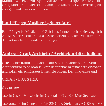
Martina Lehner, ehem. Sperl, von der "Martina Sperl Polsterei" in
Graz, fand ihre Leidenschaft darin, alte Sitzmöbel zu erwerben, zu
zerlegen, aufzuwerten und von...
Paul Pfleger, Musiker / „Stereoface“
Paul Pfleger ist Musiker und Zeichner. Immer auch beides zugleich:
Als Musiker Zeichner und als Zeichner ein bisschen Musiker. Für
den notorischen Sammler von Songs...
Andreas Gratl, Architekt / Architekturbüro balloon
Öffentlicher Raum und Architektur sind für Andreas Gratl vom
Architekturbüro balloon in Graz untrennbar miteinander verwoben
und sollen ein schlüssiges Ensemble bilden. Der innovative und...
CREATIVE AUSTRIA
3 years ago
Jazz in Graz - Mittwochs im Generalihof!
...
See More
See Less
Jazzkonzerte im Generalihof 2023/ Graz, Steiermark » CREATIVE