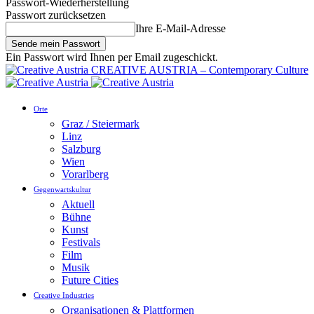
Passwort-Wiederherstellung
Passwort zurücksetzen
Ihre E-Mail-Adresse
Ein Passwort wird Ihnen per Email zugeschickt.
CREATIVE AUSTRIA – Contemporary Culture
Orte
Graz / Steiermark
Linz
Salzburg
Wien
Vorarlberg
Gegenwartskultur
Aktuell
Bühne
Kunst
Festivals
Film
Musik
Future Cities
Creative Industries
Organisationen & Plattformen