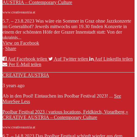
AUSTRIA – Contemporary Culture
www.creativeaustria.at
5.7. – 23.8.2023 Was wäre ein Sommer in Graz ohne Jazzkonzerte
im Generalihof? Jeweils mittwochs um 19.30 finden Konzerte in
einem der schönsten Höfe der Grazer Innenstadt statt: Von der
ukrainis...
View on Facebook
·
Share
Auf Facebook teilen
Auf Twitter teilen
Auf LinkedIn teilen
Per E-Mail teilen
CREATIVE AUSTRIA
3 years ago
Ab in den Pool! Eintauchen ins Poolbar Festival 2023!
...
See
More
See Less
Poolbar Festival 2023 / various locations, Feldkirch, Vorarlberg »
CREATIVE AUSTRIA – Contemporary Culture
www.creativeaustria.at
6.7. – 14.8.2023 Das Poolbar Festival schöpft wieder aus dem