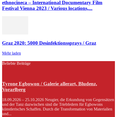
ethnocineca – International Documentary Film
Festival Vienna 2023 / Various locations,...
Graz 2020: 5000 Desinfektionssprays / Graz
Mehr laden
Beliebte Beiträge
Tyrone Egbowon / Galerie allerart, Bludenz,
Vorarlberg
18.09.2026 – 25.10.2026 Neugier, die Erkundung von Gegensätzen
und der Tanz dazwischen sind die Triebfedern für Egbowons
künstlerisches Schaffen. Durch die Transformation von Materialien
und...