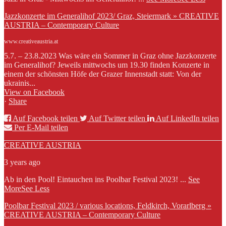
Jazzkonzerte im Generalihof 2023/ Graz, Steiermark » CREATIVE
AUSTRIA – Contemporary Culture
www.creativeaustria.at
5.7. – 23.8.2023 Was wäre ein Sommer in Graz ohne Jazzkonzerte
im Generalihof? Jeweils mittwochs um 19.30 finden Konzerte in
einem der schönsten Höfe der Grazer Innenstadt statt: Von der
ukrainis...
View on Facebook
·
Share
Auf Facebook teilen
Auf Twitter teilen
Auf LinkedIn teilen
Per E-Mail teilen
CREATIVE AUSTRIA
3 years ago
Ab in den Pool! Eintauchen ins Poolbar Festival 2023!
...
See
More
See Less
Poolbar Festival 2023 / various locations, Feldkirch, Vorarlberg »
CREATIVE AUSTRIA – Contemporary Culture