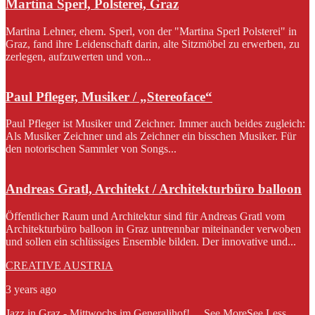
Martina Sperl, Polsterei, Graz
Martina Lehner, ehem. Sperl, von der "Martina Sperl Polsterei" in
Graz, fand ihre Leidenschaft darin, alte Sitzmöbel zu erwerben, zu
zerlegen, aufzuwerten und von...
Paul Pfleger, Musiker / „Stereoface“
Paul Pfleger ist Musiker und Zeichner. Immer auch beides zugleich:
Als Musiker Zeichner und als Zeichner ein bisschen Musiker. Für
den notorischen Sammler von Songs...
Andreas Gratl, Architekt / Architekturbüro balloon
Öffentlicher Raum und Architektur sind für Andreas Gratl vom
Architekturbüro balloon in Graz untrennbar miteinander verwoben
und sollen ein schlüssiges Ensemble bilden. Der innovative und...
CREATIVE AUSTRIA
3 years ago
Jazz in Graz - Mittwochs im Generalihof!
...
See More
See Less