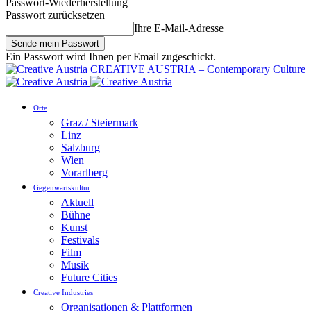
Passwort-Wiederherstellung
Passwort zurücksetzen
Ihre E-Mail-Adresse
Ein Passwort wird Ihnen per Email zugeschickt.
CREATIVE AUSTRIA – Contemporary Culture
Orte
Graz / Steiermark
Linz
Salzburg
Wien
Vorarlberg
Gegenwartskultur
Aktuell
Bühne
Kunst
Festivals
Film
Musik
Future Cities
Creative Industries
Organisationen & Plattformen