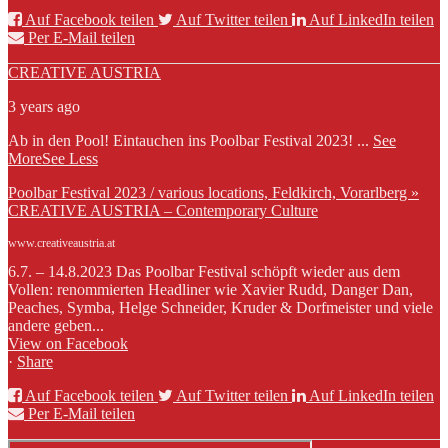
Auf Facebook teilen
Auf Twitter teilen
Auf LinkedIn teilen
Per E-Mail teilen
CREATIVE AUSTRIA
3 years ago
Ab in den Pool! Eintauchen ins Poolbar Festival 2023!
...
See
More
See Less
Poolbar Festival 2023 / various locations, Feldkirch, Vorarlberg »
CREATIVE AUSTRIA – Contemporary Culture
www.creativeaustria.at
6.7. – 14.8.2023 Das Poolbar Festival schöpft wieder aus dem
Vollen: renommierten Headliner wie Xavier Rudd, Danger Dan,
Peaches, Symba, Helge Schneider, Kruder & Dorfmeister und viele
andere geben...
View on Facebook
·
Share
Auf Facebook teilen
Auf Twitter teilen
Auf LinkedIn teilen
Per E-Mail teilen