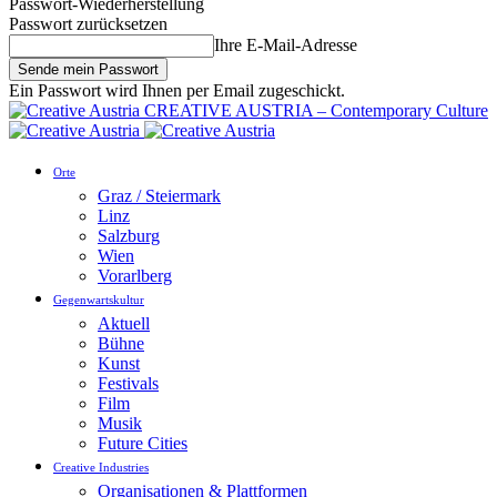
Passwort-Wiederherstellung
Passwort zurücksetzen
Ihre E-Mail-Adresse
Ein Passwort wird Ihnen per Email zugeschickt.
CREATIVE AUSTRIA – Contemporary Culture
Orte
Graz / Steiermark
Linz
Salzburg
Wien
Vorarlberg
Gegenwartskultur
Aktuell
Bühne
Kunst
Festivals
Film
Musik
Future Cities
Creative Industries
Organisationen & Plattformen