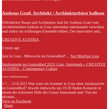
Andreas Gratl, Architekt / Architekturbüro balloon
Öffentlicher Raum und Architektur sind für Andreas Gratl vom
Architekturbüro balloon in Graz untrennbar miteinander verwoben
und sollen ein schlüssiges Ensemble bilden. Der innovative und...
CREATIVE AUSTRIA
3 years ago
Jazz in Graz - Mittwochs im Generalihof!
...
See More
See Less
Jazzkonzerte im Generalihof 2023/ Graz, Steiermark » CREATIVE
AUSTRIA – Contemporary Culture
www.creativeaustria.at
5.7. – 23.8.2023 Was wäre ein Sommer in Graz ohne Jazzkonzerte
im Generalihof? Jeweils mittwochs um 19.30 finden Konzerte in
einem der schönsten Höfe der Grazer Innenstadt statt: Von der
ukrainis...
View on Facebook
·
Share