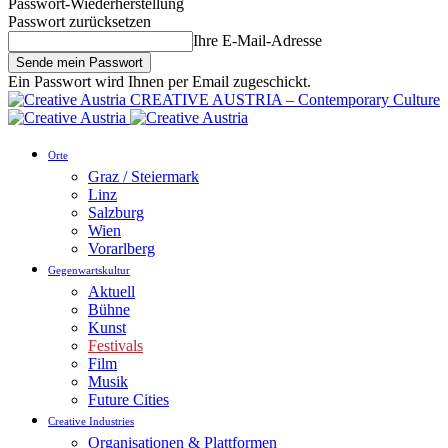
Passwort-Wiederherstellung
Passwort zurücksetzen
Ihre E-Mail-Adresse
Ein Passwort wird Ihnen per Email zugeschickt.
CREATIVE AUSTRIA – Contemporary Culture
Orte
Graz / Steiermark
Linz
Salzburg
Wien
Vorarlberg
Gegenwartskultur
Aktuell
Bühne
Kunst
Festivals
Film
Musik
Future Cities
Creative Industries
Organisationen & Plattformen