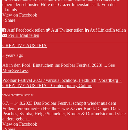
einem der schönsten Höfe der Grazer Innenstadt statt: Von der
ukrainis...
View on Facebook
·
Share
Auf Facebook teilen
Auf Twitter teilen
Auf LinkedIn teilen
Per E-Mail teilen
CREATIVE AUSTRIA
3 years ago
Ab in den Pool! Eintauchen ins Poolbar Festival 2023!
...
See
More
See Less
Poolbar Festival 2023 / various locations, Feldkirch, Vorarlberg »
CREATIVE AUSTRIA – Contemporary Culture
www.creativeaustria.at
6.7. – 14.8.2023 Das Poolbar Festival schöpft wieder aus dem
Vollen: renommierten Headliner wie Xavier Rudd, Danger Dan,
Peaches, Symba, Helge Schneider, Kruder & Dorfmeister und viele
andere geben...
View on Facebook
·
Share