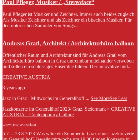
Paul Pfleger, Musiker / „Stereoface“
Paul Pfleger ist Musiker und Zeichner. Immer auch beides zugleich:
Als Musiker Zeichner und als Zeichner ein bisschen Musiker. Für
den notorischen Sammler von Songs...
Andreas Gratl, Architekt / Architekturbüro balloon
Öffentlicher Raum und Architektur sind für Andreas Gratl vom
Architekturbüro balloon in Graz untrennbar miteinander verwoben
und sollen ein schlüssiges Ensemble bilden. Der innovative und...
CREATIVE AUSTRIA
3 years ago
Jazz in Graz - Mittwochs im Generalihof!
...
See More
See Less
Jazzkonzerte im Generalihof 2023/ Graz, Steiermark » CREATIVE
AUSTRIA – Contemporary Culture
www.creativeaustria.at
5.7. – 23.8.2023 Was wäre ein Sommer in Graz ohne Jazzkonzerte
im Generalihof? Jeweils mittwochs um 19.30 finden Konzerte in