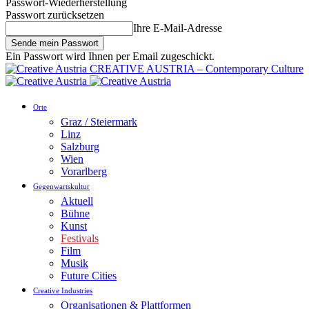
Passwort-Wiederherstellung
Passwort zurücksetzen
Ihre E-Mail-Adresse
Ein Passwort wird Ihnen per Email zugeschickt.
CREATIVE AUSTRIA – Contemporary Culture
Orte
Graz / Steiermark
Linz
Salzburg
Wien
Vorarlberg
Gegenwartskultur
Aktuell
Bühne
Kunst
Festivals
Film
Musik
Future Cities
Creative Industries
Organisationen & Plattformen