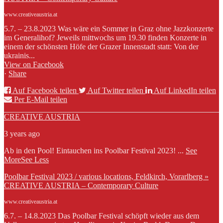
www.creativeaustria.at
5.7. – 23.8.2023 Was wäre ein Sommer in Graz ohne Jazzkonzerte
im Generalihof? Jeweils mittwochs um 19.30 finden Konzerte in
einem der schönsten Höfe der Grazer Innenstadt statt: Von der
ukrainis...
View on Facebook
·
Share
Auf Facebook teilen
Auf Twitter teilen
Auf LinkedIn teilen
Per E-Mail teilen
CREATIVE AUSTRIA
3 years ago
Ab in den Pool! Eintauchen ins Poolbar Festival 2023!
...
See
More
See Less
Poolbar Festival 2023 / various locations, Feldkirch, Vorarlberg »
CREATIVE AUSTRIA – Contemporary Culture
www.creativeaustria.at
6.7. – 14.8.2023 Das Poolbar Festival schöpft wieder aus dem