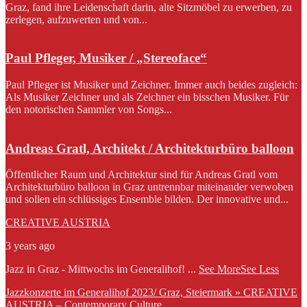
Graz, fand ihre Leidenschaft darin, alte Sitzmöbel zu erwerben, zu
zerlegen, aufzuwerten und von...
Paul Pfleger, Musiker / „Stereoface“
Paul Pfleger ist Musiker und Zeichner. Immer auch beides zugleich:
Als Musiker Zeichner und als Zeichner ein bisschen Musiker. Für
den notorischen Sammler von Songs...
Andreas Gratl, Architekt / Architekturbüro balloon
Öffentlicher Raum und Architektur sind für Andreas Gratl vom
Architekturbüro balloon in Graz untrennbar miteinander verwoben
und sollen ein schlüssiges Ensemble bilden. Der innovative und...
CREATIVE AUSTRIA
3 years ago
Jazz in Graz - Mittwochs im Generalihof!
...
See More
See Less
Jazzkonzerte im Generalihof 2023/ Graz, Steiermark » CREATIVE
AUSTRIA – Contemporary Culture