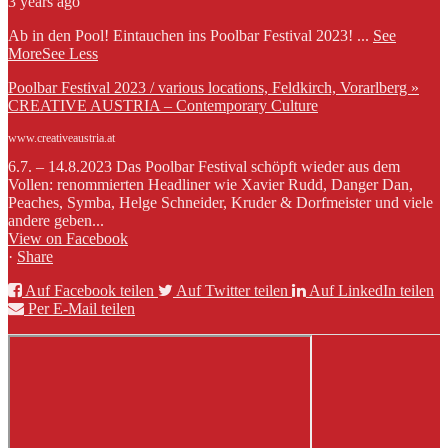
3 years ago
Ab in den Pool! Eintauchen ins Poolbar Festival 2023!
...
See
More
See Less
Poolbar Festival 2023 / various locations, Feldkirch, Vorarlberg »
CREATIVE AUSTRIA – Contemporary Culture
www.creativeaustria.at
6.7. – 14.8.2023 Das Poolbar Festival schöpft wieder aus dem
Vollen: renommierten Headliner wie Xavier Rudd, Danger Dan,
Peaches, Symba, Helge Schneider, Kruder & Dorfmeister und viele
andere geben...
View on Facebook
·
Share
Auf Facebook teilen
Auf Twitter teilen
Auf LinkedIn teilen
Per E-Mail teilen