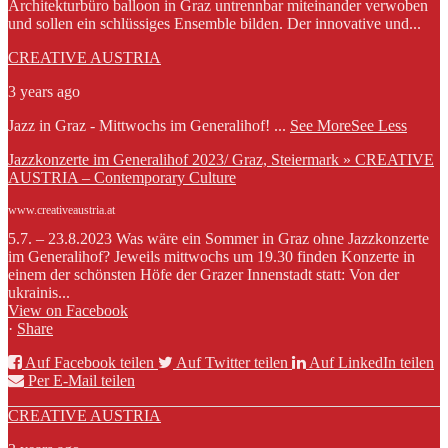
Architekturbüro balloon in Graz untrennbar miteinander verwoben
und sollen ein schlüssiges Ensemble bilden. Der innovative und...
CREATIVE AUSTRIA
3 years ago
Jazz in Graz - Mittwochs im Generalihof!
...
See More
See Less
Jazzkonzerte im Generalihof 2023/ Graz, Steiermark » CREATIVE
AUSTRIA – Contemporary Culture
www.creativeaustria.at
5.7. – 23.8.2023 Was wäre ein Sommer in Graz ohne Jazzkonzerte
im Generalihof? Jeweils mittwochs um 19.30 finden Konzerte in
einem der schönsten Höfe der Grazer Innenstadt statt: Von der
ukrainis...
View on Facebook
·
Share
Auf Facebook teilen
Auf Twitter teilen
Auf LinkedIn teilen
Per E-Mail teilen
CREATIVE AUSTRIA