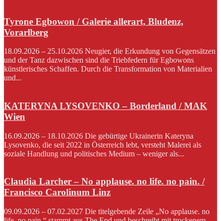
Tyrone Egbowon / Galerie allerart, Bludenz,
Vorarlberg
18.09.2026 – 25.10.2026 Neugier, die Erkundung von Gegensätzen
und der Tanz dazwischen sind die Triebfedern für Egbowons
künstlerisches Schaffen. Durch die Transformation von Materialien
und...
KATERYNA LYSOVENKO – Borderland / MAK
Wien
16.09.2026 – 18.10.2026 Die gebürtige Ukrainerin Kateryna
Lysovenko, die seit 2022 in Österreich lebt, versteht Malerei als
soziale Handlung und politisches Medium – weniger als...
Claudia Larcher – No applause. no life. no pain. /
Francisco Carolinum Linz
09.09.2026 – 07.02.2027 Die titelgebende Zeile „No applause. no
life. no pain.“ stammt aus The End und beschreibt mit trockenem