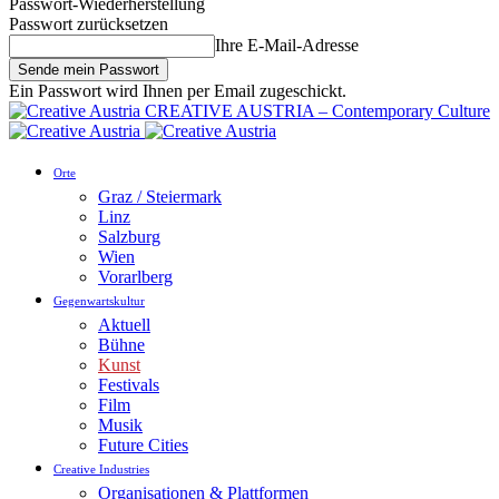
Passwort-Wiederherstellung
Passwort zurücksetzen
Ihre E-Mail-Adresse
Ein Passwort wird Ihnen per Email zugeschickt.
CREATIVE AUSTRIA – Contemporary Culture
Orte
Graz / Steiermark
Linz
Salzburg
Wien
Vorarlberg
Gegenwartskultur
Aktuell
Bühne
Kunst
Festivals
Film
Musik
Future Cities
Creative Industries
Organisationen & Plattformen