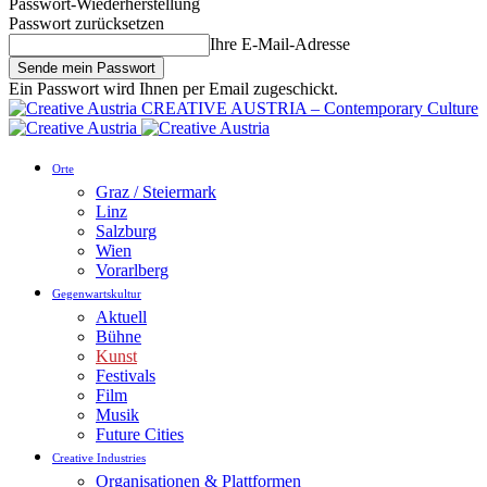
Passwort-Wiederherstellung
Passwort zurücksetzen
Ihre E-Mail-Adresse
Ein Passwort wird Ihnen per Email zugeschickt.
CREATIVE AUSTRIA – Contemporary Culture
Orte
Graz / Steiermark
Linz
Salzburg
Wien
Vorarlberg
Gegenwartskultur
Aktuell
Bühne
Kunst
Festivals
Film
Musik
Future Cities
Creative Industries
Organisationen & Plattformen