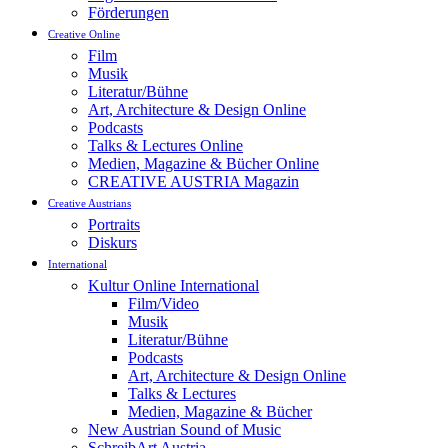
Förderungen
Creative Online
Film
Musik
Literatur/Bühne
Art, Architecture & Design Online
Podcasts
Talks & Lectures Online
Medien, Magazine & Bücher Online
CREATIVE AUSTRIA Magazin
Creative Austrians
Portraits
Diskurs
International
Kultur Online International
Film/Video
Musik
Literatur/Bühne
Podcasts
Art, Architecture & Design Online
Talks & Lectures
Medien, Magazine & Bücher
New Austrian Sound of Music
SchreibArt Austria