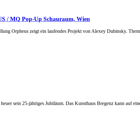
EUS / MQ Pop-Up Schauraum, Wien
ung Orpheus zeigt ein laufendes Projekt von Alexey Dubinsky. Thema ist
heuer sein 25-jähriges Jubiläum. Das Kunsthaus Bregenz kann auf eine 