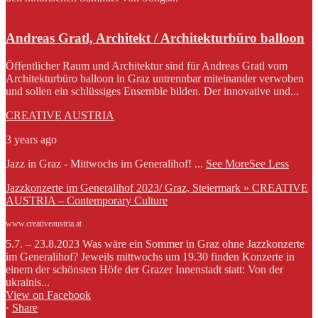
Andreas Gratl, Architekt / Architekturbüro balloon
Öffentlicher Raum und Architektur sind für Andreas Gratl vom
Architekturbüro balloon in Graz untrennbar miteinander verwoben
und sollen ein schlüssiges Ensemble bilden. Der innovative und...
CREATIVE AUSTRIA
3 years ago
Jazz in Graz - Mittwochs im Generalihof!
...
See More
See Less
Jazzkonzerte im Generalihof 2023/ Graz, Steiermark » CREATIVE
AUSTRIA – Contemporary Culture
www.creativeaustria.at
5.7. – 23.8.2023 Was wäre ein Sommer in Graz ohne Jazzkonzerte
im Generalihof? Jeweils mittwochs um 19.30 finden Konzerte in
einem der schönsten Höfe der Grazer Innenstadt statt: Von der
ukrainis...
View on Facebook
·
Share