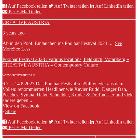
Auf Facebook teilen
Auf Twitter teilen
Auf LinkedIn teilen
Per E-Mail teilen
CREATIVE AUSTRIA
3 years ago
Ab in den Pool! Eintauchen ins Poolbar Festival 2023!
...
See
More
See Less
Poolbar Festival 2023 / various locations, Feldkirch, Vorarlberg »
CREATIVE AUSTRIA – Contemporary Culture
www.creativeaustria.at
6.7. – 14.8.2023 Das Poolbar Festival schöpft wieder aus dem
Vollen: renommierten Headliner wie Xavier Rudd, Danger Dan,
Peaches, Symba, Helge Schneider, Kruder & Dorfmeister und viele
andere geben...
View on Facebook
·
Share
Auf Facebook teilen
Auf Twitter teilen
Auf LinkedIn teilen
Per E-Mail teilen