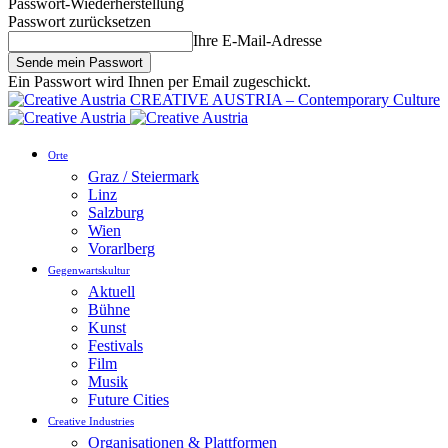
Passwort-Wiederherstellung
Passwort zurücksetzen
Ihre E-Mail-Adresse
Ein Passwort wird Ihnen per Email zugeschickt.
CREATIVE AUSTRIA – Contemporary Culture
Orte
Graz / Steiermark
Linz
Salzburg
Wien
Vorarlberg
Gegenwartskultur
Aktuell
Bühne
Kunst
Festivals
Film
Musik
Future Cities
Creative Industries
Organisationen & Plattformen