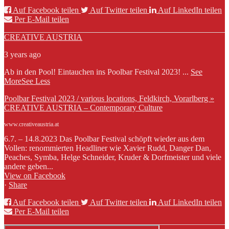
Auf Facebook teilen
Auf Twitter teilen
Auf LinkedIn teilen
Per E-Mail teilen
CREATIVE AUSTRIA
3 years ago
Ab in den Pool! Eintauchen ins Poolbar Festival 2023!
...
See
More
See Less
Poolbar Festival 2023 / various locations, Feldkirch, Vorarlberg »
CREATIVE AUSTRIA – Contemporary Culture
www.creativeaustria.at
6.7. – 14.8.2023 Das Poolbar Festival schöpft wieder aus dem
Vollen: renommierten Headliner wie Xavier Rudd, Danger Dan,
Peaches, Symba, Helge Schneider, Kruder & Dorfmeister und viele
andere geben...
View on Facebook
·
Share
Auf Facebook teilen
Auf Twitter teilen
Auf LinkedIn teilen
Per E-Mail teilen