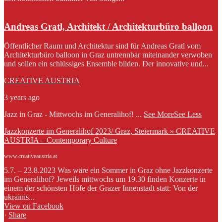
Andreas Gratl, Architekt / Architekturbüro balloon
Öffentlicher Raum und Architektur sind für Andreas Gratl vom
Architekturbüro balloon in Graz untrennbar miteinander verwoben
und sollen ein schlüssiges Ensemble bilden. Der innovative und...
CREATIVE AUSTRIA
3 years ago
Jazz in Graz - Mittwochs im Generalihof!
...
See More
See Less
Jazzkonzerte im Generalihof 2023/ Graz, Steiermark » CREATIVE
AUSTRIA – Contemporary Culture
www.creativeaustria.at
5.7. – 23.8.2023 Was wäre ein Sommer in Graz ohne Jazzkonzerte
im Generalihof? Jeweils mittwochs um 19.30 finden Konzerte in
einem der schönsten Höfe der Grazer Innenstadt statt: Von der
ukrainis...
View on Facebook
·
Share