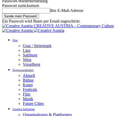
Passwort-Wiederherstellung
Passwort zurücksetzen
Ihre E-Mail-Adresse
Ein Passwort wird Ihnen per Email zugeschickt.
CREATIVE AUSTRIA – Contemporary Culture
Orte
Graz / Steiermark
Linz
Salzburg
Wien
Vorarlberg
Gegenwartskultur
Aktuell
Bühne
Kunst
Festivals
Film
Musik
Future Cities
Creative Industries
Organisationen & Plattformen