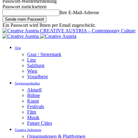
Passwort-Wiederherstellung
Passwort zurücksetzen
Ihre E-Mail-Adresse
Ein Passwort wird Ihnen per Email zugeschickt.
CREATIVE AUSTRIA – Contemporary Culture
Orte
Graz / Steiermark
Linz
Salzburg
Wien
Vorarlberg
Gegenwartskultur
Aktuell
Bühne
Kunst
Festivals
Film
Musik
Future Cities
Creative Industries
Organisationen & Plattformen