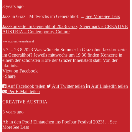
3 years ago
Jazz in Graz - Mittwochs im Generalihof!
...
See More
See Less
Jazzkonzerte im Generalihof 2023/ Graz, Steiermark » CREATIVE
AUSTRIA – Contemporary Culture
www.creativeaustria.at
5.7. – 23.8.2023 Was wäre ein Sommer in Graz ohne Jazzkonzerte
im Generalihof? Jeweils mittwochs um 19.30 finden Konzerte in
einem der schönsten Höfe der Grazer Innenstadt statt: Von der
ukrainis...
View on Facebook
·
Share
Auf Facebook teilen
Auf Twitter teilen
Auf LinkedIn teilen
Per E-Mail teilen
CREATIVE AUSTRIA
3 years ago
Ab in den Pool! Eintauchen ins Poolbar Festival 2023!
...
See
More
See Less