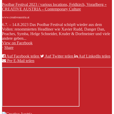
Poolbar Festival 2023 / various locations, Feldkirch, Vorarlberg »
CREATIVE AUSTRIA – Contemporary Culture
www.creativeaustria.at
6.7. – 14.8.2023 Das Poolbar Festival schöpft wieder aus dem
Vollen: renommierten Headliner wie Xavier Rudd, Danger Dan,
Peaches, Symba, Helge Schneider, Kruder & Dorfmeister und viele
andere geben...
View on Facebook
·
Share
Auf Facebook teilen
Auf Twitter teilen
Auf LinkedIn teilen
Per E-Mail teilen