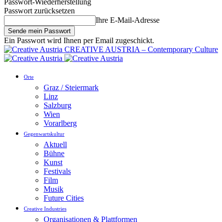
Passwort-Wiederherstellung
Passwort zurücksetzen
Ihre E-Mail-Adresse
Ein Passwort wird Ihnen per Email zugeschickt.
CREATIVE AUSTRIA – Contemporary Culture
Orte
Graz / Steiermark
Linz
Salzburg
Wien
Vorarlberg
Gegenwartskultur
Aktuell
Bühne
Kunst
Festivals
Film
Musik
Future Cities
Creative Industries
Organisationen & Plattformen