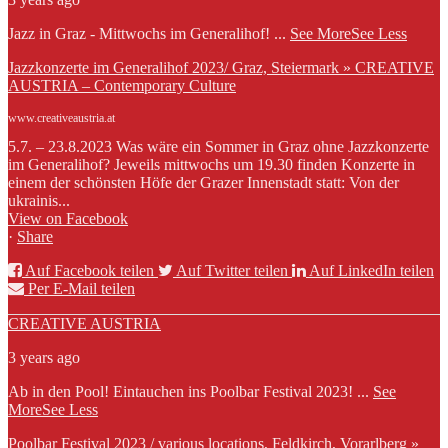
Jazz in Graz - Mittwochs im Generalihof!
...
See More
See Less
Jazzkonzerte im Generalihof 2023/ Graz, Steiermark » CREATIVE
AUSTRIA – Contemporary Culture
www.creativeaustria.at
5.7. – 23.8.2023 Was wäre ein Sommer in Graz ohne Jazzkonzerte
im Generalihof? Jeweils mittwochs um 19.30 finden Konzerte in
einem der schönsten Höfe der Grazer Innenstadt statt: Von der
ukrainis...
View on Facebook
·
Share
Auf Facebook teilen
Auf Twitter teilen
Auf LinkedIn teilen
Per E-Mail teilen
CREATIVE AUSTRIA
3 years ago
Ab in den Pool! Eintauchen ins Poolbar Festival 2023!
...
See
More
See Less
Poolbar Festival 2023 / various locations, Feldkirch, Vorarlberg »