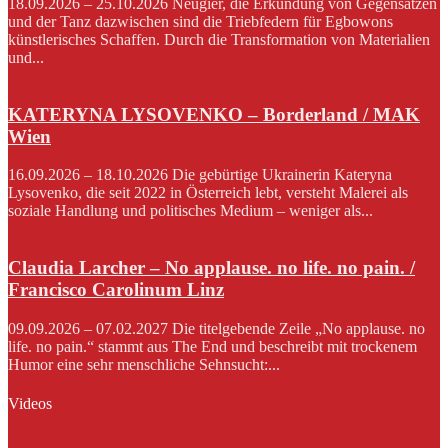
18.09.2026 – 25.10.2026 Neugier, die Erkundung von Gegensätzen
und der Tanz dazwischen sind die Triebfedern für Egbowons
künstlerisches Schaffen. Durch die Transformation von Materialien
und...
KATERYNA LYSOVENKO – Borderland / MAK
Wien
16.09.2026 – 18.10.2026 Die gebürtige Ukrainerin Kateryna
Lysovenko, die seit 2022 in Österreich lebt, versteht Malerei als
soziale Handlung und politisches Medium – weniger als...
Claudia Larcher – No applause. no life. no pain. /
Francisco Carolinum Linz
09.09.2026 – 07.02.2027 Die titelgebende Zeile „No applause. no
life. no pain.“ stammt aus The End und beschreibt mit trockenem
Humor eine sehr menschliche Sehnsucht:...
Videos