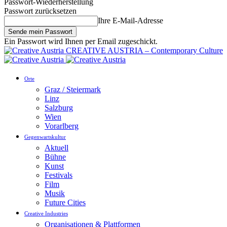
Passwort-Wiederherstellung
Passwort zurücksetzen
Ihre E-Mail-Adresse
Ein Passwort wird Ihnen per Email zugeschickt.
CREATIVE AUSTRIA – Contemporary Culture
Orte
Graz / Steiermark
Linz
Salzburg
Wien
Vorarlberg
Gegenwartskultur
Aktuell
Bühne
Kunst
Festivals
Film
Musik
Future Cities
Creative Industries
Organisationen & Plattformen