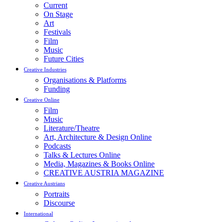
Current
On Stage
Art
Festivals
Film
Music
Future Cities
Creative Industries
Organisations & Platforms
Funding
Creative Online
Film
Music
Literature/Theatre
Art, Architecture & Design Online
Podcasts
Talks & Lectures Online
Media, Magazines & Books Online
CREATIVE AUSTRIA MAGAZINE
Creative Austrians
Portraits
Discourse
International