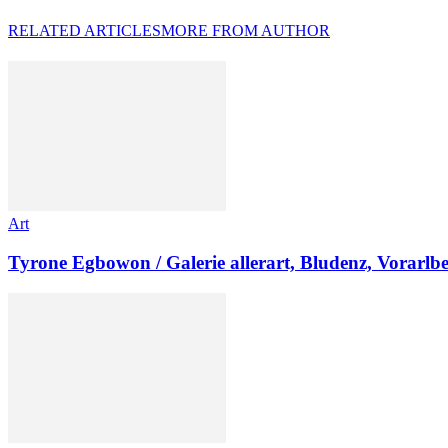
RELATED ARTICLES
MORE FROM AUTHOR
Art
Tyrone Egbowon / Galerie allerart, Bludenz, Vorarlb