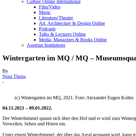
Culture Online International
Film/Video
Music
Literature/Theatre
Art, Architecture & Design Online
Podcasts
Talks & Lectures Online
Media, Magazines & Books Online
Austrian Institutions
Wintergarten im MQ / MQ – Museumsquar
By
Nora Theiss
-
(c) Wintergarten im MQ, 2021. Foto: Alexander Eugen Koller.
04.11.2021 – 09.01.2022.
Der Winterhimmel spannt sich über den Hof und er wird zum Winterga
Verweilen, Sehen und Hören ein.
Unter einem Winterhimmel, der über das Areal gespannt wird, kann ma