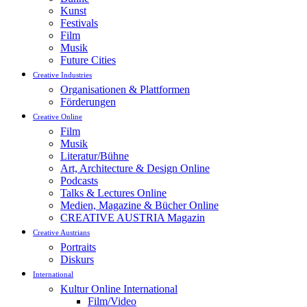
Kunst
Festivals
Film
Musik
Future Cities
Creative Industries
Organisationen & Plattformen
Förderungen
Creative Online
Film
Musik
Literatur/Bühne
Art, Architecture & Design Online
Podcasts
Talks & Lectures Online
Medien, Magazine & Bücher Online
CREATIVE AUSTRIA Magazin
Creative Austrians
Portraits
Diskurs
International
Kultur Online International
Film/Video