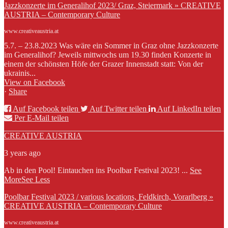
Jazzkonzerte im Generalihof 2023/ Graz, Steiermark » CREATIVE
AUSTRIA – Contemporary Culture
www.creativeaustria.at
5.7. – 23.8.2023 Was wäre ein Sommer in Graz ohne Jazzkonzerte
im Generalihof? Jeweils mittwochs um 19.30 finden Konzerte in
einem der schönsten Höfe der Grazer Innenstadt statt: Von der
ukrainis...
View on Facebook
·
Share
Auf Facebook teilen
Auf Twitter teilen
Auf LinkedIn teilen
Per E-Mail teilen
CREATIVE AUSTRIA
3 years ago
Ab in den Pool! Eintauchen ins Poolbar Festival 2023!
...
See
More
See Less
Poolbar Festival 2023 / various locations, Feldkirch, Vorarlberg »
CREATIVE AUSTRIA – Contemporary Culture
www.creativeaustria.at