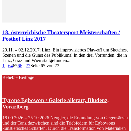
18. österreichische Theatersport-Meisterschaften /
Posthof Linz 2017
29.11. – 02.12.2017; Linz. Ein improvisiertes Play-off um Sketches,
Szenen und die Gunst des Publikums! In den drei Vorrunden, die in
Linz, Graz und Wien stattgefunden...
1
...
64
65
66
...
72
Seite 65 von 72
Beliebte Beiträge
Tyrone Egbowon / Galerie allerart, Bludenz,
Vorarlberg
18.09.2026 – 25.10.2026 Neugier, die Erkundung von Gegensätzen
und der Tanz dazwischen sind die Triebfedern für Egbowons
künstlerisches Schaffen. Durch die Transformation von Materialien