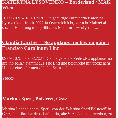
KATERYNA LYSOVENKO – Borderland / MAK
Wien
16.09.2026 – 18.10.2026 Die gebürtige Ukrainerin Kateryna
Lysovenko, die seit 2022 in Österreich lebt, versteht Malerei als
soziale Handlung und politisches Medium – weniger als...
Claudia Larcher – No applause. no life. no pain. /
Francisco Carolinum Linz
09.09.2026 – 07.02.2027 Die titelgebende Zeile „No applause. no
life. no pain.“ stammt aus The End und beschreibt mit trockenem
Humor eine sehr menschliche Sehnsucht:...
Videos
Martina Sperl, Polsterei, Graz
Martina Lehner, ehem. Sperl, von der "Martina Sperl Polsterei" in
Graz, fand ihre Leidenschaft darin, alte Sitzmöbel zu erwerben, zu