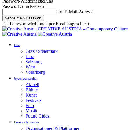
Passwort-Wiederherstellung
Passwort zurücksetzen
Ihre E-Mail-Adresse
Ein Passwort wird Ihnen per Email zugeschickt.
CREATIVE AUSTRIA – Contemporary Culture
Orte
Graz / Steiermark
Linz
Salzburg
Wien
Vorarlberg
Gegenwartskultur
Aktuell
Bühne
Kunst
Festivals
Film
Musik
Future Cities
Creative Industries
Organisationen & Plattformen