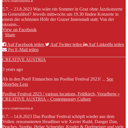
www.creativeaustria.at
5.7. – 23.8.2023 Was wäre ein Sommer in Graz ohne Jazzkonzerte
im Generalihof? Jeweils mittwochs um 19.30 finden Konzerte in
einem der schönsten Höfe der Grazer Innenstadt statt: Von der
ukrainis...
View on Facebook
·
Share
Auf Facebook teilen
Auf Twitter teilen
Auf LinkedIn teilen
Per E-Mail teilen
CREATIVE AUSTRIA
3 years ago
Ab in den Pool! Eintauchen ins Poolbar Festival 2023!
...
See
More
See Less
Poolbar Festival 2023 / various locations, Feldkirch, Vorarlberg »
CREATIVE AUSTRIA – Contemporary Culture
www.creativeaustria.at
6.7. – 14.8.2023 Das Poolbar Festival schöpft wieder aus dem
Vollen: renommierten Headliner wie Xavier Rudd, Danger Dan,
Peaches, Symba, Helge Schneider, Kruder & Dorfmeister und viele