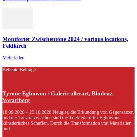
Montforter Zwischentöne 2024 / various locations,
Feldkirch
Mehr laden
Beliebte Beiträge
Tyrone Egbowon / Galerie allerart, Bludenz,
Vorarlberg
18.09.2026 – 25.10.2026 Neugier, die Erkundung von Gegensätzen
und der Tanz dazwischen sind die Triebfedern für Egbowons
künstlerisches Schaffen. Durch die Transformation von Materialien
und...