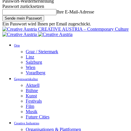
Passwort-Wiederherstellung
Passwort zurücksetzen
Ihre E-Mail-Adresse
Ein Passwort wird Ihnen per Email zugeschickt.
CREATIVE AUSTRIA – Contemporary Culture
Orte
Graz / Steiermark
Linz
Salzburg
Wien
Vorarlberg
Gegenwartskultur
Aktuell
Bühne
Kunst
Festivals
Film
Musik
Future Cities
Creative Industries
Organisationen & Plattformen