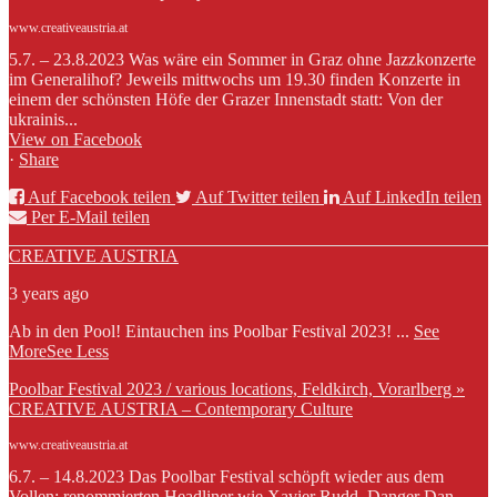
www.creativeaustria.at
5.7. – 23.8.2023 Was wäre ein Sommer in Graz ohne Jazzkonzerte
im Generalihof? Jeweils mittwochs um 19.30 finden Konzerte in
einem der schönsten Höfe der Grazer Innenstadt statt: Von der
ukrainis...
View on Facebook
·
Share
Auf Facebook teilen
Auf Twitter teilen
Auf LinkedIn teilen
Per E-Mail teilen
CREATIVE AUSTRIA
3 years ago
Ab in den Pool! Eintauchen ins Poolbar Festival 2023!
...
See
More
See Less
Poolbar Festival 2023 / various locations, Feldkirch, Vorarlberg »
CREATIVE AUSTRIA – Contemporary Culture
www.creativeaustria.at
6.7. – 14.8.2023 Das Poolbar Festival schöpft wieder aus dem
Vollen: renommierten Headliner wie Xavier Rudd, Danger Dan,