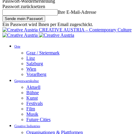
Passwort-Wiederherstellung
Passwort zurücksetzen
Ihre E-Mail-Adresse
Ein Passwort wird Ihnen per Email zugeschickt.
CREATIVE AUSTRIA – Contemporary Culture
Orte
Graz / Steiermark
Linz
Salzburg
Wien
Vorarlberg
Gegenwartskultur
Aktuell
Bühne
Kunst
Festivals
Film
Musik
Future Cities
Creative Industries
Organisationen & Plattformen