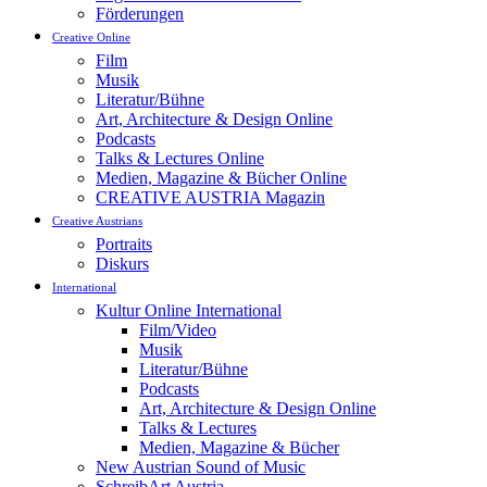
Förderungen
Creative Online
Film
Musik
Literatur/Bühne
Art, Architecture & Design Online
Podcasts
Talks & Lectures Online
Medien, Magazine & Bücher Online
CREATIVE AUSTRIA Magazin
Creative Austrians
Portraits
Diskurs
International
Kultur Online International
Film/Video
Musik
Literatur/Bühne
Podcasts
Art, Architecture & Design Online
Talks & Lectures
Medien, Magazine & Bücher
New Austrian Sound of Music
SchreibArt Austria