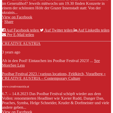
im Generalihof? Jeweils mittwochs um 19.30 finden Konzerte in
einem der schönsten Höfe der Grazer Innenstadt statt: Von der
ukrainis...
View on Facebook
·
Share
Auf Facebook teilen
Auf Twitter teilen
Auf LinkedIn teilen
Per E-Mail teilen
CREATIVE AUSTRIA
3 years ago
Ab in den Pool! Eintauchen ins Poolbar Festival 2023!
...
See
More
See Less
Poolbar Festival 2023 / various locations, Feldkirch, Vorarlberg »
CREATIVE AUSTRIA – Contemporary Culture
www.creativeaustria.at
6.7. – 14.8.2023 Das Poolbar Festival schöpft wieder aus dem
Vollen: renommierten Headliner wie Xavier Rudd, Danger Dan,
Peaches, Symba, Helge Schneider, Kruder & Dorfmeister und viele
andere geben...
View on Facebook