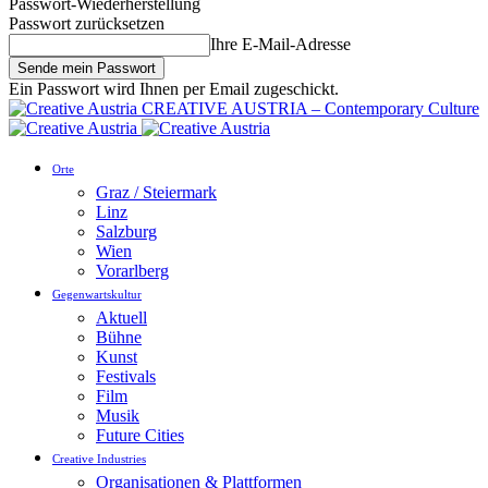
Passwort-Wiederherstellung
Passwort zurücksetzen
Ihre E-Mail-Adresse
Ein Passwort wird Ihnen per Email zugeschickt.
CREATIVE AUSTRIA – Contemporary Culture
Orte
Graz / Steiermark
Linz
Salzburg
Wien
Vorarlberg
Gegenwartskultur
Aktuell
Bühne
Kunst
Festivals
Film
Musik
Future Cities
Creative Industries
Organisationen & Plattformen