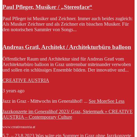
Paul Pfleger, Musiker / „Stereoface“
Paul Pfleger ist Musiker und Zeichner. Immer auch beides zugleich:
Als Musiker Zeichner und als Zeichner ein bisschen Musiker. Für
den notorischen Sammler von Songs...
Andreas Gratl, Architekt / Architekturbüro balloon
Öffentlicher Raum und Architektur sind für Andreas Gratl vom
Architekturbüro balloon in Graz untrennbar miteinander verwoben
und sollen ein schlüssiges Ensemble bilden. Der innovative und...
CREATIVE AUSTRIA
3 years ago
Jazz in Graz - Mittwochs im Generalihof!
...
See More
See Less
Jazzkonzerte im Generalihof 2023/ Graz, Steiermark » CREATIVE
AUSTRIA – Contemporary Culture
www.creativeaustria.at
5.7. – 23.8.2023 Was wäre ein Sommer in Graz ohne Jazzkonzerte