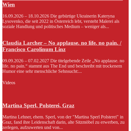
Wien
16.09.2026 – 18.10.2026 Die gebürtige Ukrainerin Kateryna
Lysovenko, die seit 2022 in Österreich lebt, versteht Malerei als
soziale Handlung und politisches Medium – weniger als...
Claudia Larcher – No applause. no life. no pain. /
Francisco Carolinum Linz
09.09.2026 – 07.02.2027 Die titelgebende Zeile „No applause. no
life. no pain.“ stammt aus The End und beschreibt mit trockenem
Humor eine sehr menschliche Sehnsucht:...
Videos
Martina Sperl, Polsterei, Graz
Martina Lehner, ehem. Sperl, von der "Martina Sperl Polsterei" in
Graz, fand ihre Leidenschaft darin, alte Sitzmöbel zu erwerben, zu
zerlegen, aufzuwerten und von...