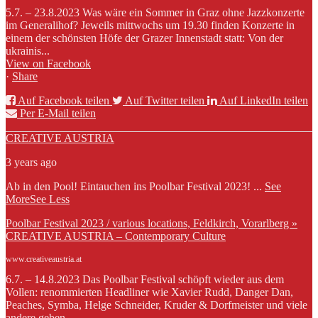
5.7. – 23.8.2023 Was wäre ein Sommer in Graz ohne Jazzkonzerte
im Generalihof? Jeweils mittwochs um 19.30 finden Konzerte in
einem der schönsten Höfe der Grazer Innenstadt statt: Von der
ukrainis...
View on Facebook
·
Share
Auf Facebook teilen
Auf Twitter teilen
Auf LinkedIn teilen
Per E-Mail teilen
CREATIVE AUSTRIA
3 years ago
Ab in den Pool! Eintauchen ins Poolbar Festival 2023!
...
See
More
See Less
Poolbar Festival 2023 / various locations, Feldkirch, Vorarlberg »
CREATIVE AUSTRIA – Contemporary Culture
www.creativeaustria.at
6.7. – 14.8.2023 Das Poolbar Festival schöpft wieder aus dem
Vollen: renommierten Headliner wie Xavier Rudd, Danger Dan,
Peaches, Symba, Helge Schneider, Kruder & Dorfmeister und viele
andere geben...