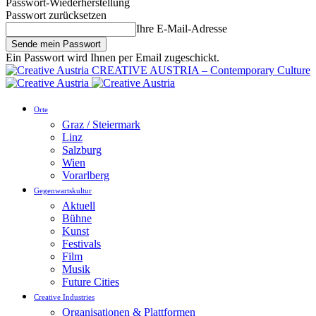
Passwort-Wiederherstellung
Passwort zurücksetzen
Ihre E-Mail-Adresse
Ein Passwort wird Ihnen per Email zugeschickt.
CREATIVE AUSTRIA – Contemporary Culture
Orte
Graz / Steiermark
Linz
Salzburg
Wien
Vorarlberg
Gegenwartskultur
Aktuell
Bühne
Kunst
Festivals
Film
Musik
Future Cities
Creative Industries
Organisationen & Plattformen