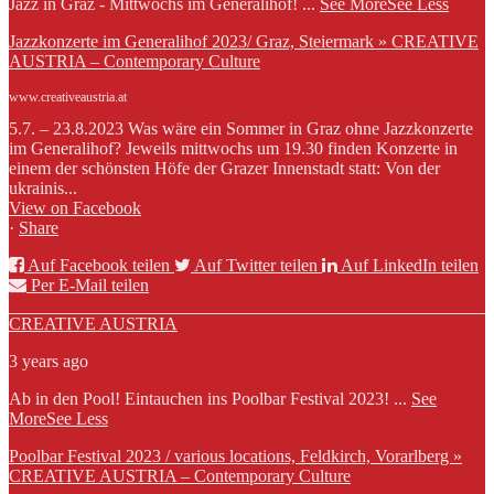
Jazz in Graz - Mittwochs im Generalihof!
...
See More
See Less
Jazzkonzerte im Generalihof 2023/ Graz, Steiermark » CREATIVE
AUSTRIA – Contemporary Culture
www.creativeaustria.at
5.7. – 23.8.2023 Was wäre ein Sommer in Graz ohne Jazzkonzerte
im Generalihof? Jeweils mittwochs um 19.30 finden Konzerte in
einem der schönsten Höfe der Grazer Innenstadt statt: Von der
ukrainis...
View on Facebook
·
Share
Auf Facebook teilen
Auf Twitter teilen
Auf LinkedIn teilen
Per E-Mail teilen
CREATIVE AUSTRIA
3 years ago
Ab in den Pool! Eintauchen ins Poolbar Festival 2023!
...
See
More
See Less
Poolbar Festival 2023 / various locations, Feldkirch, Vorarlberg »
CREATIVE AUSTRIA – Contemporary Culture