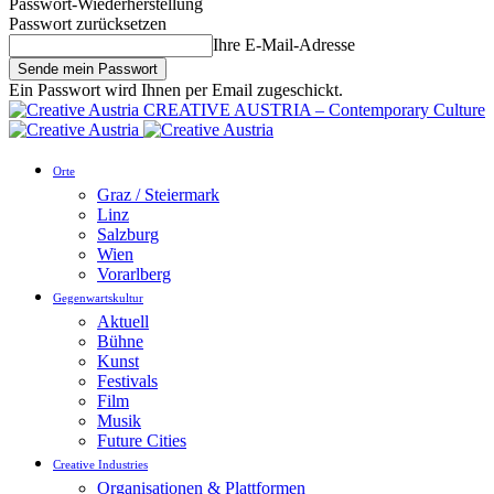
Passwort-Wiederherstellung
Passwort zurücksetzen
Ihre E-Mail-Adresse
Ein Passwort wird Ihnen per Email zugeschickt.
CREATIVE AUSTRIA – Contemporary Culture
Orte
Graz / Steiermark
Linz
Salzburg
Wien
Vorarlberg
Gegenwartskultur
Aktuell
Bühne
Kunst
Festivals
Film
Musik
Future Cities
Creative Industries
Organisationen & Plattformen