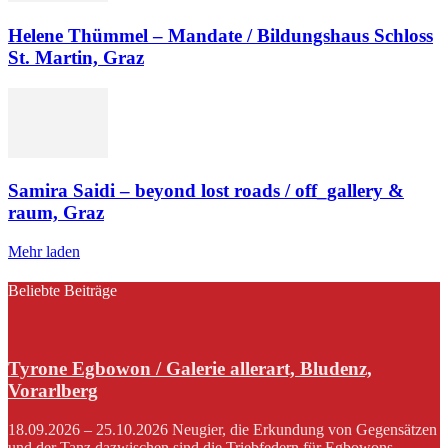
Helene Thümmel – Mandate / Bildungshaus Schloss
St. Martin, Graz
Samira Saidi – beyond lost roads / off_gallery &
raum, Graz
Mehr laden
Beliebte Beiträge
Tyrone Egbowon / Galerie allerart, Bludenz,
Vorarlberg
18.09.2026 – 25.10.2026 Neugier, die Erkundung von Gegensätzen
und der Tanz dazwischen sind die Triebfedern für Egbowons