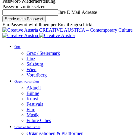
Passwort-Wiederherstellung
Passwort zurücksetzen
Ihre E-Mail-Adresse
Ein Passwort wird Ihnen per Email zugeschickt.
CREATIVE AUSTRIA – Contemporary Culture
Orte
Graz / Steiermark
Linz
Salzburg
Wien
Vorarlberg
Gegenwartskultur
Aktuell
Bühne
Kunst
Festivals
Film
Musik
Future Cities
Creative Industries
Organisationen & Plattformen