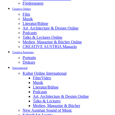
Förderungen
Creative Online
Film
Musik
Literatur/Bühne
Art, Architecture & Design Online
Podcasts
Talks & Lectures Online
Medien, Magazine & Bücher Online
CREATIVE AUSTRIA Magazin
Creative Austrians
Portraits
Diskurs
International
Kultur Online International
Film/Video
Musik
Literatur/Bühne
Podcasts
Art, Architecture & Design Online
Talks & Lectures
Medien, Magazine & Bücher
New Austrian Sound of Music
SchreibArt Austria