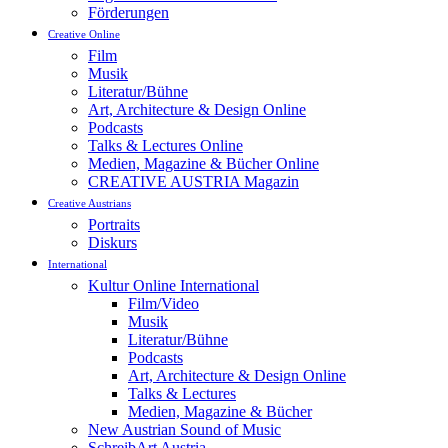
Förderungen
Creative Online
Film
Musik
Literatur/Bühne
Art, Architecture & Design Online
Podcasts
Talks & Lectures Online
Medien, Magazine & Bücher Online
CREATIVE AUSTRIA Magazin
Creative Austrians
Portraits
Diskurs
International
Kultur Online International
Film/Video
Musik
Literatur/Bühne
Podcasts
Art, Architecture & Design Online
Talks & Lectures
Medien, Magazine & Bücher
New Austrian Sound of Music
SchreibArt Austria