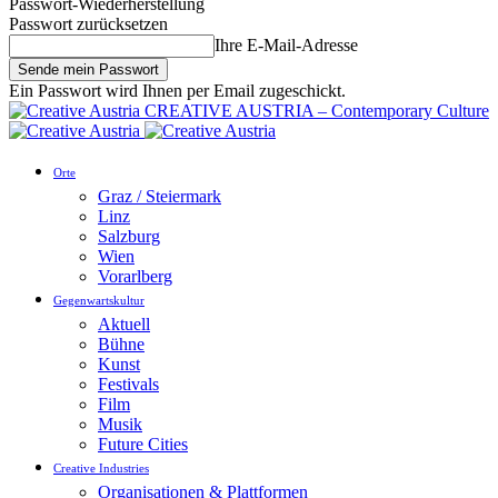
Passwort-Wiederherstellung
Passwort zurücksetzen
Ihre E-Mail-Adresse
Ein Passwort wird Ihnen per Email zugeschickt.
CREATIVE AUSTRIA – Contemporary Culture
Orte
Graz / Steiermark
Linz
Salzburg
Wien
Vorarlberg
Gegenwartskultur
Aktuell
Bühne
Kunst
Festivals
Film
Musik
Future Cities
Creative Industries
Organisationen & Plattformen