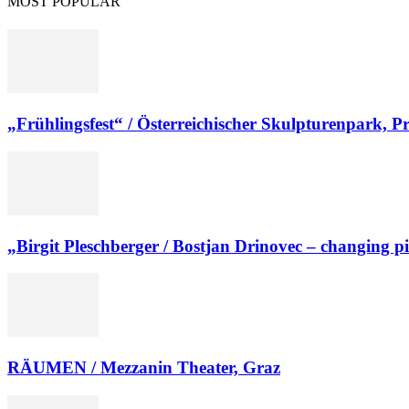
MOST POPULAR
„Frühlingsfest“ / Österreichischer Skulpturenpark, P
„Birgit Pleschberger / Bostjan Drinovec – changing p
RÄUMEN / Mezzanin Theater, Graz