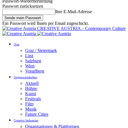
Passwort-Wiederherstellung
Passwort zurücksetzen
Ihre E-Mail-Adresse
Ein Passwort wird Ihnen per Email zugeschickt.
CREATIVE AUSTRIA – Contemporary Culture
Orte
Graz / Steiermark
Linz
Salzburg
Wien
Vorarlberg
Gegenwartskultur
Aktuell
Bühne
Kunst
Festivals
Film
Musik
Future Cities
Creative Industries
Organisationen & Plattformen