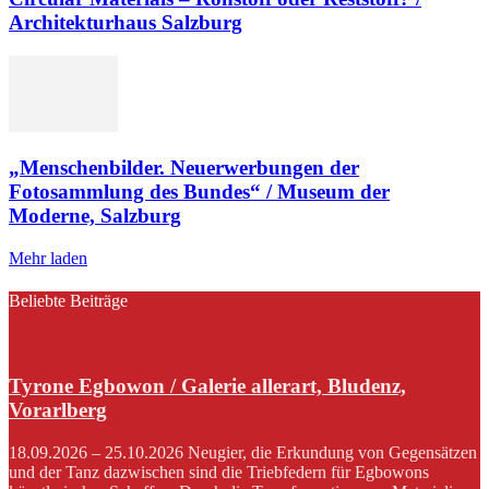
Architekturhaus Salzburg
„Menschenbilder. Neuerwerbungen der
Fotosammlung des Bundes“ / Museum der
Moderne, Salzburg
Mehr laden
Beliebte Beiträge
Tyrone Egbowon / Galerie allerart, Bludenz,
Vorarlberg
18.09.2026 – 25.10.2026 Neugier, die Erkundung von Gegensätzen
und der Tanz dazwischen sind die Triebfedern für Egbowons