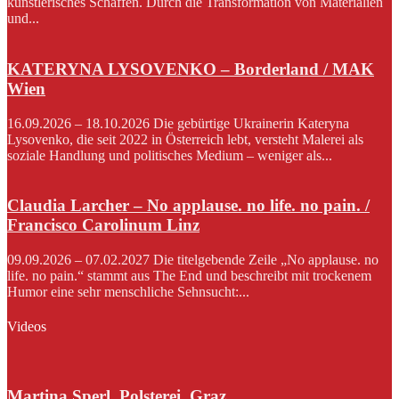
künstlerisches Schaffen. Durch die Transformation von Materialien
und...
KATERYNA LYSOVENKO – Borderland / MAK
Wien
16.09.2026 – 18.10.2026 Die gebürtige Ukrainerin Kateryna
Lysovenko, die seit 2022 in Österreich lebt, versteht Malerei als
soziale Handlung und politisches Medium – weniger als...
Claudia Larcher – No applause. no life. no pain. /
Francisco Carolinum Linz
09.09.2026 – 07.02.2027 Die titelgebende Zeile „No applause. no
life. no pain.“ stammt aus The End und beschreibt mit trockenem
Humor eine sehr menschliche Sehnsucht:...
Videos
Martina Sperl, Polsterei, Graz