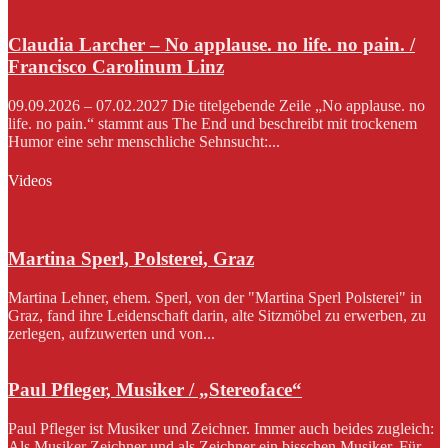
Claudia Larcher – No applause. no life. no pain. /
Francisco Carolinum Linz
09.09.2026 – 07.02.2027 Die titelgebende Zeile „No applause. no
life. no pain.“ stammt aus The End und beschreibt mit trockenem
Humor eine sehr menschliche Sehnsucht:...
Videos
Martina Sperl, Polsterei, Graz
Martina Lehner, ehem. Sperl, von der "Martina Sperl Polsterei" in
Graz, fand ihre Leidenschaft darin, alte Sitzmöbel zu erwerben, zu
zerlegen, aufzuwerten und von...
Paul Pfleger, Musiker / „Stereoface“
Paul Pfleger ist Musiker und Zeichner. Immer auch beides zugleich:
Als Musiker Zeichner und als Zeichner ein bisschen Musiker. Für