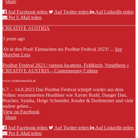
·
Share
Auf Facebook teilen
Auf Twitter teilen
Auf LinkedIn teilen
Per E-Mail teilen
CREATIVE AUSTRIA
3 years ago
Ab in den Pool! Eintauchen ins Poolbar Festival 2023!
...
See
More
See Less
Poolbar Festival 2023 / various locations, Feldkirch, Vorarlberg »
CREATIVE AUSTRIA – Contemporary Culture
www.creativeaustria.at
6.7. – 14.8.2023 Das Poolbar Festival schöpft wieder aus dem
Vollen: renommierten Headliner wie Xavier Rudd, Danger Dan,
Peaches, Symba, Helge Schneider, Kruder & Dorfmeister und viele
andere geben...
View on Facebook
·
Share
Auf Facebook teilen
Auf Twitter teilen
Auf LinkedIn teilen
Per E-Mail teilen