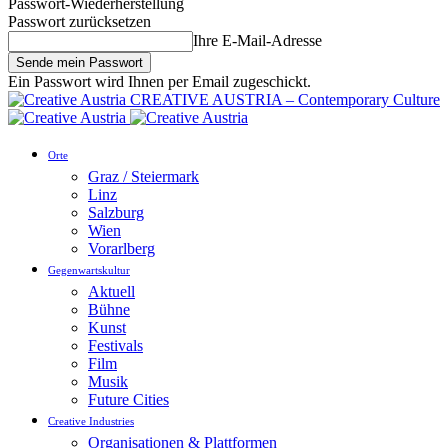
Passwort-Wiederherstellung
Passwort zurücksetzen
Ihre E-Mail-Adresse
Ein Passwort wird Ihnen per Email zugeschickt.
CREATIVE AUSTRIA – Contemporary Culture
Orte
Graz / Steiermark
Linz
Salzburg
Wien
Vorarlberg
Gegenwartskultur
Aktuell
Bühne
Kunst
Festivals
Film
Musik
Future Cities
Creative Industries
Organisationen & Plattformen