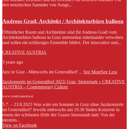
den notorischen Sammler von Songs...
Andreas Gratl, Architekt / Architekturbüro balloon
Öffentlicher Raum und Architektur sind für Andreas Gratl vom
Architekturbüro balloon in Graz untrennbar miteinander verwoben
und sollen ein schlüssiges Ensemble bilden. Der innovative und...
CREATIVE AUSTRIA
3 years ago
Jazz in Graz - Mittwochs im Generalihof!
...
See More
See Less
Jazzkonzerte im Generalihof 2023/ Graz, Steiermark » CREATIVE
AUSTRIA – Contemporary Culture
www.creativeaustria.at
5.7. – 23.8.2023 Was wäre ein Sommer in Graz ohne Jazzkonzerte
im Generalihof? Jeweils mittwochs um 19.30 finden Konzerte in
einem der schönsten Höfe der Grazer Innenstadt statt: Von der
ukrainis...
View on Facebook