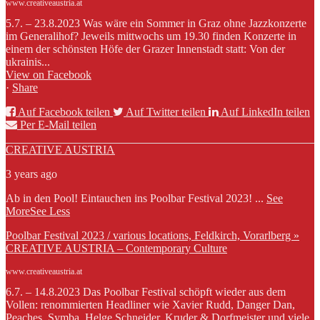
www.creativeaustria.at
5.7. – 23.8.2023 Was wäre ein Sommer in Graz ohne Jazzkonzerte
im Generalihof? Jeweils mittwochs um 19.30 finden Konzerte in
einem der schönsten Höfe der Grazer Innenstadt statt: Von der
ukrainis...
View on Facebook
·
Share
Auf Facebook teilen
Auf Twitter teilen
Auf LinkedIn teilen
Per E-Mail teilen
CREATIVE AUSTRIA
3 years ago
Ab in den Pool! Eintauchen ins Poolbar Festival 2023!
...
See
More
See Less
Poolbar Festival 2023 / various locations, Feldkirch, Vorarlberg »
CREATIVE AUSTRIA – Contemporary Culture
www.creativeaustria.at
6.7. – 14.8.2023 Das Poolbar Festival schöpft wieder aus dem
Vollen: renommierten Headliner wie Xavier Rudd, Danger Dan,
Peaches, Symba, Helge Schneider, Kruder & Dorfmeister und viele