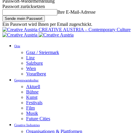
Passwort-Wiederherstellung
Passwort zurücksetzen
Ihre E-Mail-Adresse
Ein Passwort wird Ihnen per Email zugeschickt.
CREATIVE AUSTRIA – Contemporary Culture
Orte
Graz / Steiermark
Linz
Salzburg
Wien
Vorarlberg
Gegenwartskultur
Aktuell
Bühne
Kunst
Festivals
Film
Musik
Future Cities
Creative Industries
Organisationen & Plattformen