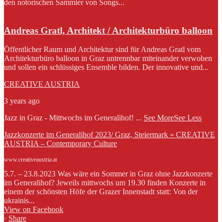
den notorischen Sammler von Songs...
Andreas Gratl, Architekt / Architekturbüro balloon
Öffentlicher Raum und Architektur sind für Andreas Gratl vom
Architekturbüro balloon in Graz untrennbar miteinander verwoben
und sollen ein schlüssiges Ensemble bilden. Der innovative und...
CREATIVE AUSTRIA
3 years ago
Jazz in Graz - Mittwochs im Generalihof!
...
See More
See Less
Jazzkonzerte im Generalihof 2023/ Graz, Steiermark » CREATIVE
AUSTRIA – Contemporary Culture
www.creativeaustria.at
5.7. – 23.8.2023 Was wäre ein Sommer in Graz ohne Jazzkonzerte
im Generalihof? Jeweils mittwochs um 19.30 finden Konzerte in
einem der schönsten Höfe der Grazer Innenstadt statt: Von der
ukrainis...
View on Facebook
·
Share