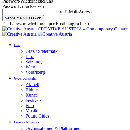
Passwort-Wiederherstellung
Passwort zurücksetzen
Ihre E-Mail-Adresse
Ein Passwort wird Ihnen per Email zugeschickt.
CREATIVE AUSTRIA – Contemporary Culture
Orte
Graz / Steiermark
Linz
Salzburg
Wien
Vorarlberg
Gegenwartskultur
Aktuell
Bühne
Kunst
Festivals
Film
Musik
Future Cities
Creative Industries
Organisationen & Plattformen