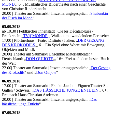
MOND
„, 6+. Musikalisches Bildertheater nach einer Geschichte
von Christine Rinderknecht
20.00 | Theater am Saumarkt | Inszenierungsgespräch „
Shubunkin –
der Fisch im Mond
“
05.09.2018
ab 10.30 | Feldkircher Innenstadt | Cie les Décatalogués /
Frankreich: „
TV(i)MONDE
„, Walkact mit wandelndem Fernseher
17.00 | Pförtnerhaus | Teatro Distinto / Italien: „
DER GESANG
DES KROKODILS
„, 6+. Ein Spiel ohne Worte mit Bewegung,
Objekten und Musik
20.00| Theater am Saumarkt| Ensemble Materialtheater /
Deutschland: „
DON QUIJOTE
„, 16+. Frei nach dem besten Buch
der Welt
22.00| Theater am Saumarkt | Inszenierungsgespräche „
Der Gesang
des Krokodils
“ und „
Don Quijote
“
06.09.2018
17.00 | Theater am Saumarkt | Frauke Jacobi – FigurenTheater St.
Gallen / Schweiz: „
DAS HÄSSLICHE JUNGE ENTLEIN
„, 6+.
Frei nach Hans Christian Andersen
20.00 | Theater am Saumarkt | Inszenierungsgespräch „
Das
hässliche junge Entlein
“
07.09.2018