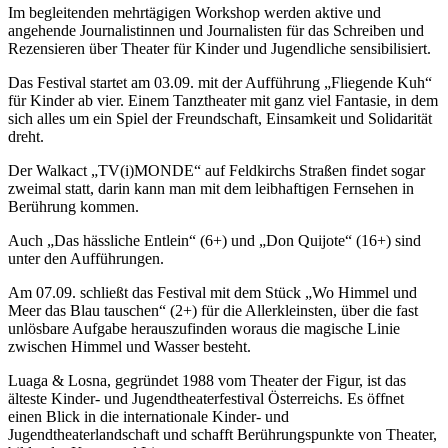
Im begleitenden mehrtägigen Workshop werden aktive und
angehende Journalistinnen und Journalisten für das Schreiben und
Rezensieren über Theater für Kinder und Jugendliche sensibilisiert.
Das Festival startet am 03.09. mit der Aufführung „Fliegende Kuh“
für Kinder ab vier. Einem Tanztheater mit ganz viel Fantasie, in dem
sich alles um ein Spiel der Freundschaft, Einsamkeit und Solidarität
dreht.
Der Walkact „TV(i)MONDE“ auf Feldkirchs Straßen findet sogar
zweimal statt, darin kann man mit dem leibhaftigen Fernsehen in
Berührung kommen.
Auch „Das hässliche Entlein“ (6+) und „Don Quijote“ (16+) sind
unter den Aufführungen.
Am 07.09. schließt das Festival mit dem Stück „Wo Himmel und
Meer das Blau tauschen“ (2+) für die Allerkleinsten, über die fast
unlösbare Aufgabe herauszufinden woraus die magische Linie
zwischen Himmel und Wasser besteht.
Luaga & Losna, gegründet 1988 vom Theater der Figur, ist das
älteste Kinder- und Jugendtheaterfestival Österreichs. Es öffnet
einen Blick in die internationale Kinder- und
Jugendtheaterlandschaft und schafft Berührungspunkte von Theater,