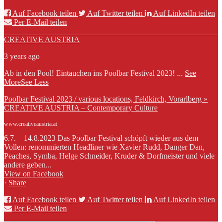
Auf Facebook teilen
Auf Twitter teilen
Auf LinkedIn teilen
Per E-Mail teilen
CREATIVE AUSTRIA
3 years ago
Ab in den Pool! Eintauchen ins Poolbar Festival 2023!
...
See
More
See Less
Poolbar Festival 2023 / various locations, Feldkirch, Vorarlberg »
CREATIVE AUSTRIA – Contemporary Culture
www.creativeaustria.at
6.7. – 14.8.2023 Das Poolbar Festival schöpft wieder aus dem
Vollen: renommierten Headliner wie Xavier Rudd, Danger Dan,
Peaches, Symba, Helge Schneider, Kruder & Dorfmeister und viele
andere geben...
View on Facebook
·
Share
Auf Facebook teilen
Auf Twitter teilen
Auf LinkedIn teilen
Per E-Mail teilen