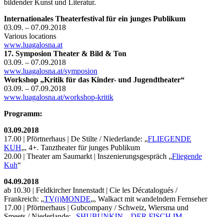
bildender Kunst und Literatur.
Internationales Theaterfestival für ein junges Publikum
03.09. – 07.09.2018
Various locations
www.luagalosna.at
17. Symposion Theater & Bild & Ton
03.09. – 07.09.2018
www.luagalosna.at/symposion
Workshop „Kritik für das Kinder- und Jugendtheater“
03.09. – 07.09.2018
www.luagalosna.at/workshop-kritik
Programm:
03.09.2018
17.00 | Pförtnerhaus | De Stilte / Niederlande: „
FLIEGENDE
KUH
„, 4+. Tanztheater für junges Publikum
20.00 | Theater am Saumarkt | Inszenierungsgespräch „
Fliegende
Kuh
“
04.09.2018
ab 10.30 | Feldkircher Innenstadt | Cie les Décatalogués /
Frankreich: „
TV(i)MONDE
„, Walkact mit wandelndem Fernseher
17.00 | Pförtnerhaus | Gubcompany / Schweiz, Wiersma und
Smeets / Niederlande: „
SHUBUNKIN – DER FISCH IM