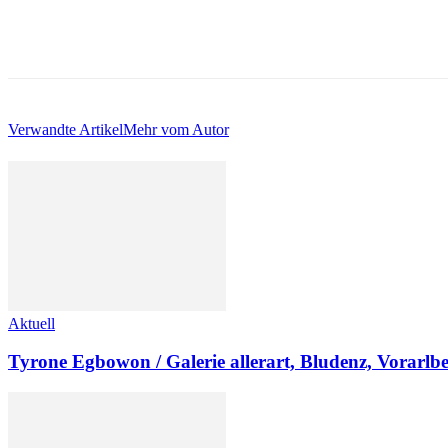
Verwandte Artikel
Mehr vom Autor
Aktuell
Tyrone Egbowon / Galerie allerart, Bludenz, Vorarlb