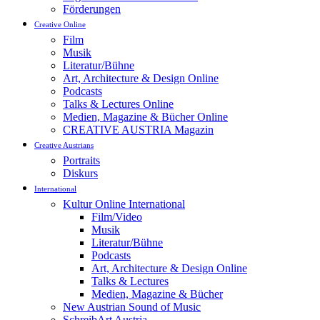
Förderungen
Creative Online
Film
Musik
Literatur/Bühne
Art, Architecture & Design Online
Podcasts
Talks & Lectures Online
Medien, Magazine & Bücher Online
CREATIVE AUSTRIA Magazin
Creative Austrians
Portraits
Diskurs
International
Kultur Online International
Film/Video
Musik
Literatur/Bühne
Podcasts
Art, Architecture & Design Online
Talks & Lectures
Medien, Magazine & Bücher
New Austrian Sound of Music
SchreibArt Austria