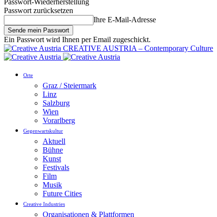
Passwort-Wiederherstellung
Passwort zurücksetzen
Ihre E-Mail-Adresse
Ein Passwort wird Ihnen per Email zugeschickt.
CREATIVE AUSTRIA – Contemporary Culture
Orte
Graz / Steiermark
Linz
Salzburg
Wien
Vorarlberg
Gegenwartskultur
Aktuell
Bühne
Kunst
Festivals
Film
Musik
Future Cities
Creative Industries
Organisationen & Plattformen