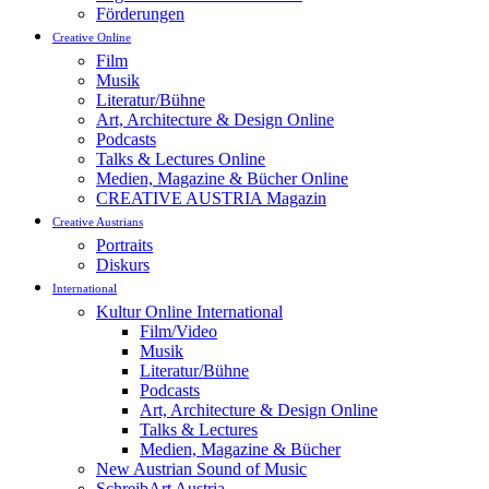
Förderungen
Creative Online
Film
Musik
Literatur/Bühne
Art, Architecture & Design Online
Podcasts
Talks & Lectures Online
Medien, Magazine & Bücher Online
CREATIVE AUSTRIA Magazin
Creative Austrians
Portraits
Diskurs
International
Kultur Online International
Film/Video
Musik
Literatur/Bühne
Podcasts
Art, Architecture & Design Online
Talks & Lectures
Medien, Magazine & Bücher
New Austrian Sound of Music
SchreibArt Austria