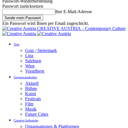
Passwort-Wiederherstellung
Passwort zurücksetzen
Ihre E-Mail-Adresse
Ein Passwort wird Ihnen per Email zugeschickt.
CREATIVE AUSTRIA – Contemporary Culture
Orte
Graz / Steiermark
Linz
Salzburg
Wien
Vorarlberg
Gegenwartskultur
Aktuell
Bühne
Kunst
Festivals
Film
Musik
Future Cities
Creative Industries
Organisationen & Plattformen