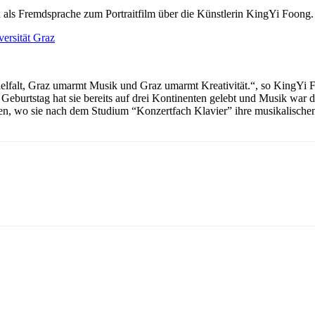
ch als Fremdsprache zum Portraitfilm über die Künstlerin KingYi Foong.
ersität Graz
Vielfalt, Graz umarmt Musik und Graz umarmt Kreativität.“, so KingYi Fo
eburtstag hat sie bereits auf drei Kontinenten gelebt und Musik war da
en, wo sie nach dem Studium “Konzertfach Klavier” ihre musikalische