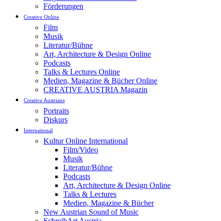
Förderungen
Creative Online
Film
Musik
Literatur/Bühne
Art, Architecture & Design Online
Podcasts
Talks & Lectures Online
Medien, Magazine & Bücher Online
CREATIVE AUSTRIA Magazin
Creative Austrians
Portraits
Diskurs
International
Kultur Online International
Film/Video
Musik
Literatur/Bühne
Podcasts
Art, Architecture & Design Online
Talks & Lectures
Medien, Magazine & Bücher
New Austrian Sound of Music
SchreibArt Austria