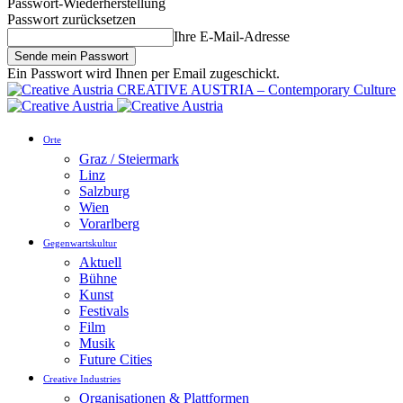
Passwort-Wiederherstellung
Passwort zurücksetzen
Ihre E-Mail-Adresse
Ein Passwort wird Ihnen per Email zugeschickt.
CREATIVE AUSTRIA – Contemporary Culture
Orte
Graz / Steiermark
Linz
Salzburg
Wien
Vorarlberg
Gegenwartskultur
Aktuell
Bühne
Kunst
Festivals
Film
Musik
Future Cities
Creative Industries
Organisationen & Plattformen