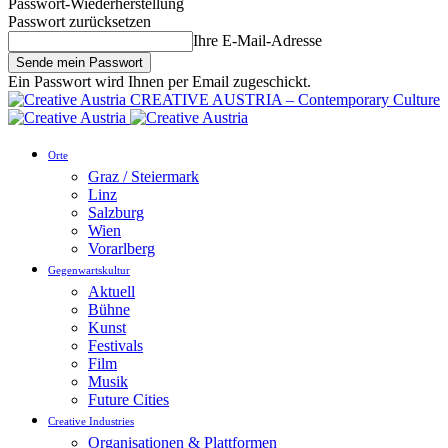
Passwort-Wiederherstellung
Passwort zurücksetzen
Ihre E-Mail-Adresse
Ein Passwort wird Ihnen per Email zugeschickt.
CREATIVE AUSTRIA – Contemporary Culture
Orte
Graz / Steiermark
Linz
Salzburg
Wien
Vorarlberg
Gegenwartskultur
Aktuell
Bühne
Kunst
Festivals
Film
Musik
Future Cities
Creative Industries
Organisationen & Plattformen