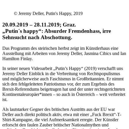
© Jeremy Deller, Putin's Happy, 2019
20.09.2019 – 28.11.2019; Graz.
„Putin´s happy“: Absurder Fremdenhass, irre
Sehnsucht nach Abschottung.
Das Programm des steirischen herbst zeigt im Künstlerhaus eine
Ausstellung mit Arbeiten von Jeremy Deller, Jasmina Cibics und Ian
Hamilton Finlay.
In seiner neuen Videoarbeit „Putin’s Happy“ (2019) verschafft uns
Jeremy Deller Einblick in die Verbreitung von Rechtspopulismus
und möglicherweise auch Faschismus in Großbritannien. Er nimmt
sich den fehlgeleiteten Patriotismus vor, der zum Ergebnis des
Brexit-Referendums beigetragen hat und der unter rechtsgerichteten
Kontinentaleuropäer*innen – so auch in Österreich – weit verbreitet
ist.
Als lautstarker Gegner des britischen Austritts aus der EU war
Deller auch direkt politisch aktiv, etwa mit einer „Fuck Brexit“-T-
Shirt-Kampagne, die viel Aufmerksamkeit erregte. Der Künstler
erforscht den faulen Zauber britischer Nationalmythen und