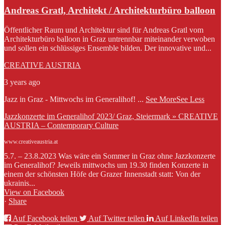
Andreas Gratl, Architekt / Architekturbüro balloon
Öffentlicher Raum und Architektur sind für Andreas Gratl vom
Architekturbüro balloon in Graz untrennbar miteinander verwoben
und sollen ein schlüssiges Ensemble bilden. Der innovative und...
CREATIVE AUSTRIA
3 years ago
Jazz in Graz - Mittwochs im Generalihof!
...
See More
See Less
Jazzkonzerte im Generalihof 2023/ Graz, Steiermark » CREATIVE
AUSTRIA – Contemporary Culture
www.creativeaustria.at
5.7. – 23.8.2023 Was wäre ein Sommer in Graz ohne Jazzkonzerte
im Generalihof? Jeweils mittwochs um 19.30 finden Konzerte in
einem der schönsten Höfe der Grazer Innenstadt statt: Von der
ukrainis...
View on Facebook
·
Share
Auf Facebook teilen
Auf Twitter teilen
Auf LinkedIn teilen