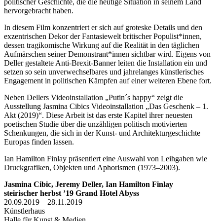
politischer Geschichte, die die heutige Situation in seinem Land
hervorgebracht haben.
In diesem Film konzentriert er sich auf groteske Details und den
exzentrischen Dekor der Fantasiewelt britischer Populist*innen,
dessen tragikomische Wirkung auf die Realität in den täglichen
Aufmärschen seiner Demonstrant*innen sichtbar wird. Eigens von
Deller gestaltete Anti-Brexit-Banner leiten die Installation ein und
setzen so sein unverwechselbares und jahrelanges künstlerisches
Engagement in politischen Kämpfen auf einer weiteren Ebene fort.
Neben Dellers Videoinstallation „Putin´s happy“ zeigt die
Ausstellung Jasmina Cibics Videoinstallation „Das Geschenk – 1.
Akt (2019)“. Diese Arbeit ist das erste Kapitel ihrer neuesten
poetischen Studie über die unzähligen politisch motivierten
Schenkungen, die sich in der Kunst- und Architekturgeschichte
Europas finden lassen.
Ian Hamilton Finlay präsentiert eine Auswahl von Leihgaben wie
Druckgrafiken, Objekten und Aphorismen (1973–2003).
Jasmina Cibic, Jeremy Deller, Ian Hamilton Finlay
steirischer herbst ’19 Grand Hotel Abyss
20.09.2019 – 28.11.2019
Künstlerhaus
Halle für Kunst & Medien