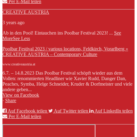
Per E-Mail teilen
CREATIVE AUSTRIA
3 years ago
Ab in den Pool! Eintauchen ins Poolbar Festival 2023!
...
See
More
See Less
Poolbar Festival 2023 / various locations, Feldkirch, Vorarlberg »
CREATIVE AUSTRIA – Contemporary Culture
www.creativeaustria.at
6.7. – 14.8.2023 Das Poolbar Festival schöpft wieder aus dem
Vollen: renommierten Headliner wie Xavier Rudd, Danger Dan,
Peaches, Symba, Helge Schneider, Kruder & Dorfmeister und viele
andere geben...
View on Facebook
·
Share
Auf Facebook teilen
Auf Twitter teilen
Auf LinkedIn teilen
Per E-Mail teilen