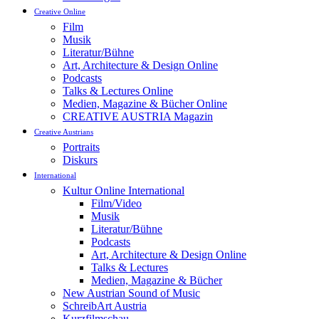
Creative Online
Film
Musik
Literatur/Bühne
Art, Architecture & Design Online
Podcasts
Talks & Lectures Online
Medien, Magazine & Bücher Online
CREATIVE AUSTRIA Magazin
Creative Austrians
Portraits
Diskurs
International
Kultur Online International
Film/Video
Musik
Literatur/Bühne
Podcasts
Art, Architecture & Design Online
Talks & Lectures
Medien, Magazine & Bücher
New Austrian Sound of Music
SchreibArt Austria
Kurzfilmschau