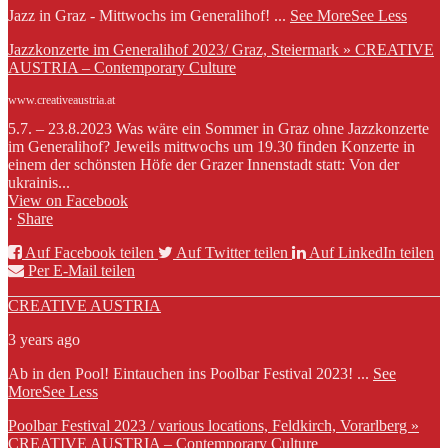
Jazz in Graz - Mittwochs im Generalihof!
...
See More
See Less
Jazzkonzerte im Generalihof 2023/ Graz, Steiermark » CREATIVE
AUSTRIA – Contemporary Culture
www.creativeaustria.at
5.7. – 23.8.2023 Was wäre ein Sommer in Graz ohne Jazzkonzerte
im Generalihof? Jeweils mittwochs um 19.30 finden Konzerte in
einem der schönsten Höfe der Grazer Innenstadt statt: Von der
ukrainis...
View on Facebook
·
Share
Auf Facebook teilen
Auf Twitter teilen
Auf LinkedIn teilen
Per E-Mail teilen
CREATIVE AUSTRIA
3 years ago
Ab in den Pool! Eintauchen ins Poolbar Festival 2023!
...
See
More
See Less
Poolbar Festival 2023 / various locations, Feldkirch, Vorarlberg »
CREATIVE AUSTRIA – Contemporary Culture