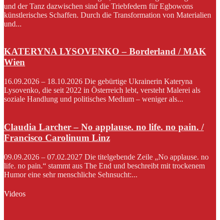
und der Tanz dazwischen sind die Triebfedern für Egbowons
künstlerisches Schaffen. Durch die Transformation von Materialien
und...
KATERYNA LYSOVENKO – Borderland / MAK
Wien
16.09.2026 – 18.10.2026 Die gebürtige Ukrainerin Kateryna
Lysovenko, die seit 2022 in Österreich lebt, versteht Malerei als
soziale Handlung und politisches Medium – weniger als...
Claudia Larcher – No applause. no life. no pain. /
Francisco Carolinum Linz
09.09.2026 – 07.02.2027 Die titelgebende Zeile „No applause. no
life. no pain.“ stammt aus The End und beschreibt mit trockenem
Humor eine sehr menschliche Sehnsucht:...
Videos