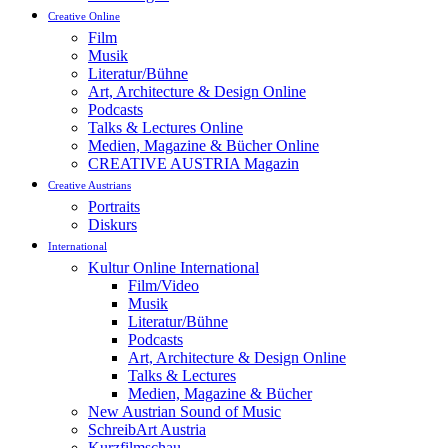
Creative Online
Film
Musik
Literatur/Bühne
Art, Architecture & Design Online
Podcasts
Talks & Lectures Online
Medien, Magazine & Bücher Online
CREATIVE AUSTRIA Magazin
Creative Austrians
Portraits
Diskurs
International
Kultur Online International
Film/Video
Musik
Literatur/Bühne
Podcasts
Art, Architecture & Design Online
Talks & Lectures
Medien, Magazine & Bücher
New Austrian Sound of Music
SchreibArt Austria
Kurzfilmschau