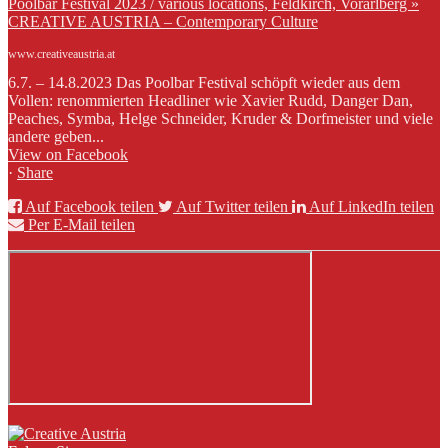
Poolbar Festival 2023 / various locations, Feldkirch, Vorarlberg »
CREATIVE AUSTRIA – Contemporary Culture
www.creativeaustria.at
6.7. – 14.8.2023 Das Poolbar Festival schöpft wieder aus dem
Vollen: renommierten Headliner wie Xavier Rudd, Danger Dan,
Peaches, Symba, Helge Schneider, Kruder & Dorfmeister und viele
andere geben...
View on Facebook
·
Share
Auf Facebook teilen
Auf Twitter teilen
Auf LinkedIn teilen
Per E-Mail teilen