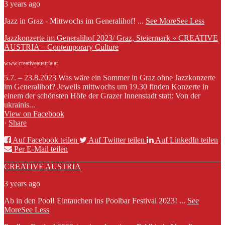
3 years ago
Jazz in Graz - Mittwochs im Generalihof!
...
See More
See Less
Jazzkonzerte im Generalihof 2023/ Graz, Steiermark » CREATIVE
AUSTRIA – Contemporary Culture
www.creativeaustria.at
5.7. – 23.8.2023 Was wäre ein Sommer in Graz ohne Jazzkonzerte
im Generalihof? Jeweils mittwochs um 19.30 finden Konzerte in
einem der schönsten Höfe der Grazer Innenstadt statt: Von der
ukrainis...
View on Facebook
·
Share
Auf Facebook teilen
Auf Twitter teilen
Auf LinkedIn teilen
Per E-Mail teilen
CREATIVE AUSTRIA
3 years ago
Ab in den Pool! Eintauchen ins Poolbar Festival 2023!
...
See
More
See Less