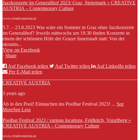
Jazzkonzerte im Generalihof 2023/ Graz, Steiermark » CREATIVE
AUSTRIA – Contemporary Culture
www.creativeaustria.at
5.7. – 23.8.2023 Was wäre ein Sommer in Graz ohne Jazzkonzerte
im Generalihof? Jeweils mittwochs um 19.30 finden Konzerte in
einem der schönsten Höfe der Grazer Innenstadt statt: Von der
ukrainis...
View on Facebook
·
Share
Auf Facebook teilen
Auf Twitter teilen
Auf LinkedIn teilen
Per E-Mail teilen
CREATIVE AUSTRIA
3 years ago
Ab in den Pool! Eintauchen ins Poolbar Festival 2023!
...
See
More
See Less
Poolbar Festival 2023 / various locations, Feldkirch, Vorarlberg »
CREATIVE AUSTRIA – Contemporary Culture
www.creativeaustria.at