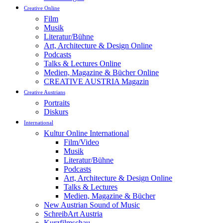
Creative Online
Film
Musik
Literatur/Bühne
Art, Architecture & Design Online
Podcasts
Talks & Lectures Online
Medien, Magazine & Bücher Online
CREATIVE AUSTRIA Magazin
Creative Austrians
Portraits
Diskurs
International
Kultur Online International
Film/Video
Musik
Literatur/Bühne
Podcasts
Art, Architecture & Design Online
Talks & Lectures
Medien, Magazine & Bücher
New Austrian Sound of Music
SchreibArt Austria
Kurzfilmschau