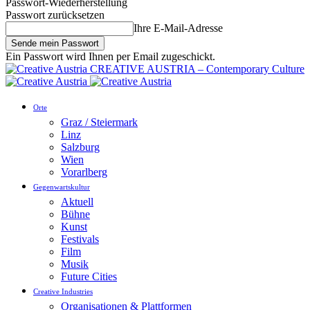
Passwort-Wiederherstellung
Passwort zurücksetzen
Ihre E-Mail-Adresse
Ein Passwort wird Ihnen per Email zugeschickt.
CREATIVE AUSTRIA – Contemporary Culture
Orte
Graz / Steiermark
Linz
Salzburg
Wien
Vorarlberg
Gegenwartskultur
Aktuell
Bühne
Kunst
Festivals
Film
Musik
Future Cities
Creative Industries
Organisationen & Plattformen