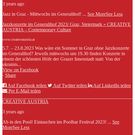
3 years ago
Jazz in Graz - Mittwochs im Generalihof!
...
See More
See Less
Jazzkonzerte im Generalihof 2023/ Graz, Steiermark » CREATIVE
AUSTRIA – Contemporary Culture
www.creativeaustria.at
5.7. – 23.8.2023 Was wäre ein Sommer in Graz ohne Jazzkonzerte
im Generalihof? Jeweils mittwochs um 19.30 finden Konzerte in
einem der schönsten Höfe der Grazer Innenstadt statt: Von der
ukrainis...
View on Facebook
·
Share
Auf Facebook teilen
Auf Twitter teilen
Auf LinkedIn teilen
Per E-Mail teilen
CREATIVE AUSTRIA
3 years ago
Ab in den Pool! Eintauchen ins Poolbar Festival 2023!
...
See
More
See Less