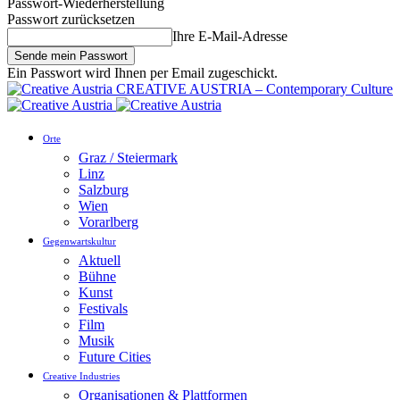
Passwort-Wiederherstellung
Passwort zurücksetzen
Ihre E-Mail-Adresse
Ein Passwort wird Ihnen per Email zugeschickt.
CREATIVE AUSTRIA – Contemporary Culture
Orte
Graz / Steiermark
Linz
Salzburg
Wien
Vorarlberg
Gegenwartskultur
Aktuell
Bühne
Kunst
Festivals
Film
Musik
Future Cities
Creative Industries
Organisationen & Plattformen