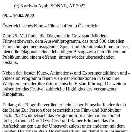
(c) Kurdwin Ayub, SONNE, AT 2022.
05. – 10.04.2022.
Österreichisches Kino – Filmschaffen in Österreich!
Zum 25. Mal findet die Diagonale in Graz statt! Mit dem
Filmwettbewerb, dem Auswahlprogramm, das rund 500 aktuellen
Einreichungen herausragender Spiel- und Dokumentarfilme umfasst,
bietet die Diagonale einen lebendigen Bezug zwischen Filmen und
Publikum und einem offenen, immer wieder überraschenden
Diskurs.
Neben den besten Kurz-, Animations- und Experimentalfilmen und -
videos im Programm feiern viele der Produktionen in Graz ihre
Weltpremiere oder ihre österreichische Erstaufführung. Desweitern
präsentiert das Festival zahlreiche Highlights des vergangenen
Kinojahres.
Entlang der Biografie verdienter heimischer Filmschaffender denkt
die Reihe Zur Person über österreichische Film- und Kinokultur
nach. 2022 widmet sich das Programmformat dem international
preisgekrönten Duo Tizza Covi und Rainer Frimmel, das für
Aufzeichnungen aus der Unterwelt zuletzt unter anderem mit dem
Großen Diagonale-Preis Dokumentarfilm und damit zum insgesamt