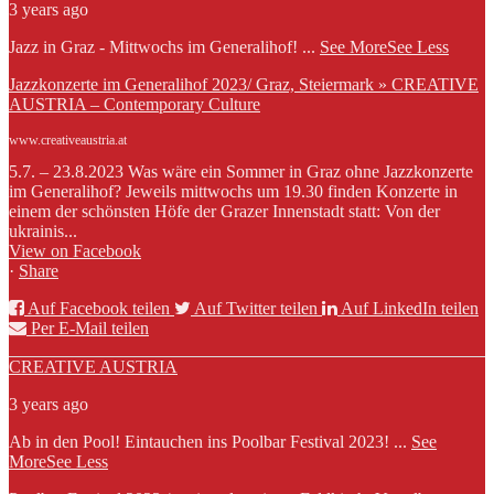
3 years ago
Jazz in Graz - Mittwochs im Generalihof!
...
See More
See Less
Jazzkonzerte im Generalihof 2023/ Graz, Steiermark » CREATIVE
AUSTRIA – Contemporary Culture
www.creativeaustria.at
5.7. – 23.8.2023 Was wäre ein Sommer in Graz ohne Jazzkonzerte
im Generalihof? Jeweils mittwochs um 19.30 finden Konzerte in
einem der schönsten Höfe der Grazer Innenstadt statt: Von der
ukrainis...
View on Facebook
·
Share
Auf Facebook teilen
Auf Twitter teilen
Auf LinkedIn teilen
Per E-Mail teilen
CREATIVE AUSTRIA
3 years ago
Ab in den Pool! Eintauchen ins Poolbar Festival 2023!
...
See
More
See Less