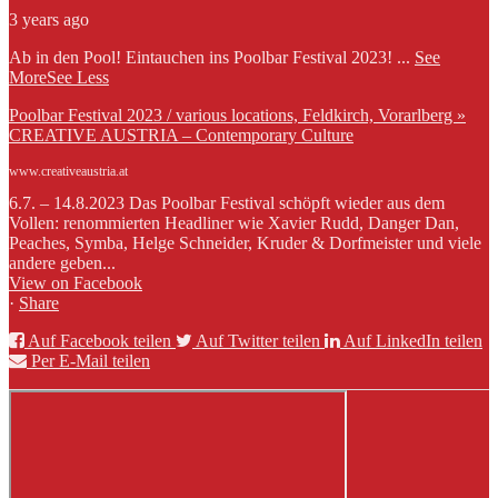
3 years ago
Ab in den Pool! Eintauchen ins Poolbar Festival 2023!
...
See
More
See Less
Poolbar Festival 2023 / various locations, Feldkirch, Vorarlberg »
CREATIVE AUSTRIA – Contemporary Culture
www.creativeaustria.at
6.7. – 14.8.2023 Das Poolbar Festival schöpft wieder aus dem
Vollen: renommierten Headliner wie Xavier Rudd, Danger Dan,
Peaches, Symba, Helge Schneider, Kruder & Dorfmeister und viele
andere geben...
View on Facebook
·
Share
Auf Facebook teilen
Auf Twitter teilen
Auf LinkedIn teilen
Per E-Mail teilen