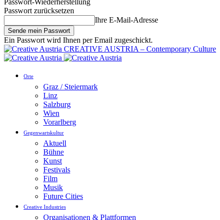
Passwort-Wiederherstellung
Passwort zurücksetzen
Ihre E-Mail-Adresse
Ein Passwort wird Ihnen per Email zugeschickt.
CREATIVE AUSTRIA – Contemporary Culture
Orte
Graz / Steiermark
Linz
Salzburg
Wien
Vorarlberg
Gegenwartskultur
Aktuell
Bühne
Kunst
Festivals
Film
Musik
Future Cities
Creative Industries
Organisationen & Plattformen