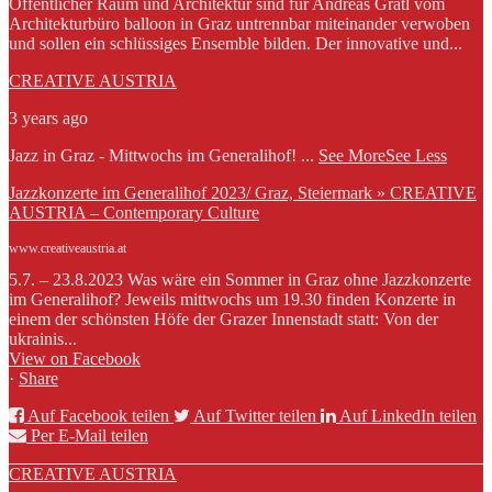
Öffentlicher Raum und Architektur sind für Andreas Gratl vom
Architekturbüro balloon in Graz untrennbar miteinander verwoben
und sollen ein schlüssiges Ensemble bilden. Der innovative und...
CREATIVE AUSTRIA
3 years ago
Jazz in Graz - Mittwochs im Generalihof!
...
See More
See Less
Jazzkonzerte im Generalihof 2023/ Graz, Steiermark » CREATIVE
AUSTRIA – Contemporary Culture
www.creativeaustria.at
5.7. – 23.8.2023 Was wäre ein Sommer in Graz ohne Jazzkonzerte
im Generalihof? Jeweils mittwochs um 19.30 finden Konzerte in
einem der schönsten Höfe der Grazer Innenstadt statt: Von der
ukrainis...
View on Facebook
·
Share
Auf Facebook teilen
Auf Twitter teilen
Auf LinkedIn teilen
Per E-Mail teilen
CREATIVE AUSTRIA