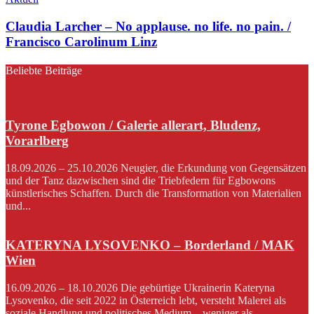
Claudia Larcher – No applause. no life. no pain. /
Francisco Carolinum Linz
Beliebte Beiträge
Tyrone Egbowon / Galerie allerart, Bludenz,
Vorarlberg
18.09.2026 – 25.10.2026 Neugier, die Erkundung von Gegensätzen
und der Tanz dazwischen sind die Triebfedern für Egbowons
künstlerisches Schaffen. Durch die Transformation von Materialien
und...
KATERYNA LYSOVENKO – Borderland / MAK
Wien
16.09.2026 – 18.10.2026 Die gebürtige Ukrainerin Kateryna
Lysovenko, die seit 2022 in Österreich lebt, versteht Malerei als
soziale Handlung und politisches Medium – weniger als...