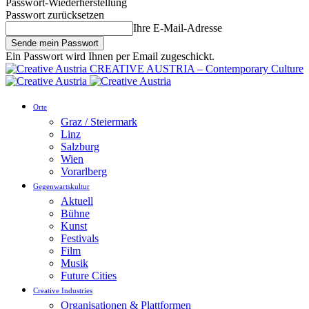
Passwort-Wiederherstellung
Passwort zurücksetzen
Ihre E-Mail-Adresse
Ein Passwort wird Ihnen per Email zugeschickt.
CREATIVE AUSTRIA – Contemporary Culture
Orte
Graz / Steiermark
Linz
Salzburg
Wien
Vorarlberg
Gegenwartskultur
Aktuell
Bühne
Kunst
Festivals
Film
Musik
Future Cities
Creative Industries
Organisationen & Plattformen