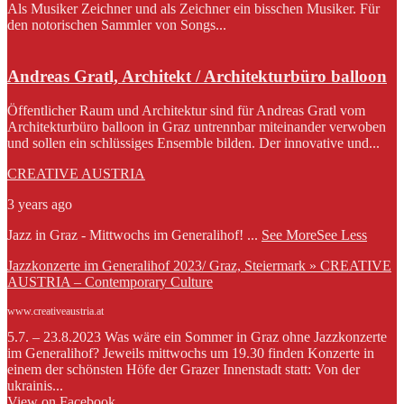
Als Musiker Zeichner und als Zeichner ein bisschen Musiker. Für
den notorischen Sammler von Songs...
Andreas Gratl, Architekt / Architekturbüro balloon
Öffentlicher Raum und Architektur sind für Andreas Gratl vom
Architekturbüro balloon in Graz untrennbar miteinander verwoben
und sollen ein schlüssiges Ensemble bilden. Der innovative und...
CREATIVE AUSTRIA
3 years ago
Jazz in Graz - Mittwochs im Generalihof!
...
See More
See Less
Jazzkonzerte im Generalihof 2023/ Graz, Steiermark » CREATIVE
AUSTRIA – Contemporary Culture
www.creativeaustria.at
5.7. – 23.8.2023 Was wäre ein Sommer in Graz ohne Jazzkonzerte
im Generalihof? Jeweils mittwochs um 19.30 finden Konzerte in
einem der schönsten Höfe der Grazer Innenstadt statt: Von der
ukrainis...
View on Facebook