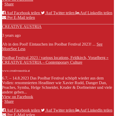
·
Share
Auf Facebook teilen
Auf Twitter teilen
Auf LinkedIn teilen
Per E-Mail teilen
CREATIVE AUSTRIA
3 years ago
Ab in den Pool! Eintauchen ins Poolbar Festival 2023!
...
See
More
See Less
Poolbar Festival 2023 / various locations, Feldkirch, Vorarlberg »
CREATIVE AUSTRIA – Contemporary Culture
www.creativeaustria.at
6.7. – 14.8.2023 Das Poolbar Festival schöpft wieder aus dem
Vollen: renommierten Headliner wie Xavier Rudd, Danger Dan,
Peaches, Symba, Helge Schneider, Kruder & Dorfmeister und viele
andere geben...
View on Facebook
·
Share
Auf Facebook teilen
Auf Twitter teilen
Auf LinkedIn teilen
Per E-Mail teilen