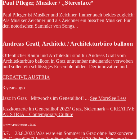
Paul Pfleger, Musiker / „Stereoface“
Paul Pfleger ist Musiker und Zeichner. Immer auch beides zugleich:
Als Musiker Zeichner und als Zeichner ein bisschen Musiker. Für
den notorischen Sammler von Songs...
Andreas Gratl, Architekt / Architekturbüro balloon
Öffentlicher Raum und Architektur sind für Andreas Gratl vom
Architekturbüro balloon in Graz untrennbar miteinander verwoben
und sollen ein schlüssiges Ensemble bilden. Der innovative und...
CREATIVE AUSTRIA
3 years ago
Jazz in Graz - Mittwochs im Generalihof!
...
See More
See Less
Jazzkonzerte im Generalihof 2023/ Graz, Steiermark » CREATIVE
AUSTRIA – Contemporary Culture
www.creativeaustria.at
5.7. – 23.8.2023 Was wäre ein Sommer in Graz ohne Jazzkonzerte
im Generalihof? Jeweils mittwochs um 19.30 finden Konzerte in