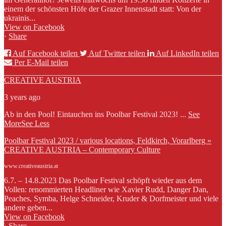
einem der schönsten Höfe der Grazer Innenstadt statt: Von der
ukrainis...
View on Facebook
·
Share
Auf Facebook teilen
Auf Twitter teilen
Auf LinkedIn teilen
Per E-Mail teilen
CREATIVE AUSTRIA
3 years ago
Ab in den Pool! Eintauchen ins Poolbar Festival 2023!
...
See
More
See Less
Poolbar Festival 2023 / various locations, Feldkirch, Vorarlberg »
CREATIVE AUSTRIA – Contemporary Culture
www.creativeaustria.at
6.7. – 14.8.2023 Das Poolbar Festival schöpft wieder aus dem
Vollen: renommierten Headliner wie Xavier Rudd, Danger Dan,
Peaches, Symba, Helge Schneider, Kruder & Dorfmeister und viele
andere geben...
View on Facebook
·
Share