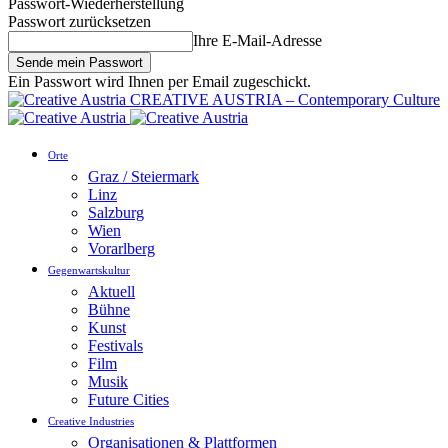
Passwort-Wiederherstellung
Passwort zurücksetzen
Ihre E-Mail-Adresse
Ein Passwort wird Ihnen per Email zugeschickt.
CREATIVE AUSTRIA – Contemporary Culture
Orte
Graz / Steiermark
Linz
Salzburg
Wien
Vorarlberg
Gegenwartskultur
Aktuell
Bühne
Kunst
Festivals
Film
Musik
Future Cities
Creative Industries
Organisationen & Plattformen