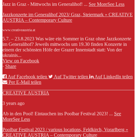
Jazz in Graz - Mittwochs im Generalihof!
...
See More
See Less
Jazzkonzerte im Generalihof 2023/ Graz, Steiermark » CREATIVE
AUSTRIA – Contemporary Culture
www.creativeaustria.at
5.7. – 23.8.2023 Was wäre ein Sommer in Graz ohne Jazzkonzerte
im Generalihof? Jeweils mittwochs um 19.30 finden Konzerte in
einem der schönsten Höfe der Grazer Innenstadt statt: Von der
ukrainis...
View on Facebook
·
Share
Auf Facebook teilen
Auf Twitter teilen
Auf LinkedIn teilen
Per E-Mail teilen
CREATIVE AUSTRIA
3 years ago
Ab in den Pool! Eintauchen ins Poolbar Festival 2023!
...
See
More
See Less
Poolbar Festival 2023 / various locations, Feldkirch, Vorarlberg »
CREATIVE AUSTRIA – Contemporary Culture