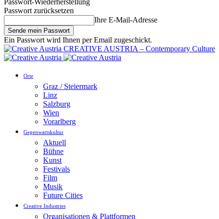
Passwort-Wiederherstellung
Passwort zurücksetzen
Ihre E-Mail-Adresse
Ein Passwort wird Ihnen per Email zugeschickt.
CREATIVE AUSTRIA – Contemporary Culture
Orte
Graz / Steiermark
Linz
Salzburg
Wien
Vorarlberg
Gegenwartskultur
Aktuell
Bühne
Kunst
Festivals
Film
Musik
Future Cities
Creative Industries
Organisationen & Plattformen