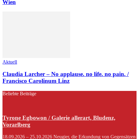
Wien
Aktuell
Claudia Larcher – No applause. no life. no pain. /
Francisco Carolinum Linz
Beliebte Beiträge
Tyrone Egbowon / Galerie allerart, Bludenz,
Vorarlberg
18.09.2026 – 25.10.2026 Neugier, die Erkundung von Gegensätzen