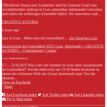
Öffentlicher Raum und Architektur sind für Andreas Gratl vom
Architekturbüro balloon in Graz untrennbar miteinander verwoben
und sollen ein schlüssiges Ensemble bilden. Der innovative und...
CREATIVE AUSTRIA
3 years ago
Jazz in Graz - Mittwochs im Generalihof!
...
See More
See Less
Jazzkonzerte im Generalihof 2023/ Graz, Steiermark » CREATIVE
AUSTRIA – Contemporary Culture
www.creativeaustria.at
5.7. – 23.8.2023 Was wäre ein Sommer in Graz ohne Jazzkonzerte
im Generalihof? Jeweils mittwochs um 19.30 finden Konzerte in
einem der schönsten Höfe der Grazer Innenstadt statt: Von der
ukrainis...
View on Facebook
·
Share
Auf Facebook teilen
Auf Twitter teilen
Auf LinkedIn teilen
Per E-Mail teilen