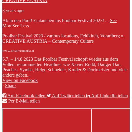
CREATIVE AUSTRIA
3 years ago
Ab in den Pool! Eintauchen ins Poolbar Festival 2023!
...
See
More
See Less
Poolbar Festival 2023 / various locations, Feldkirch, Vorarlberg »
CREATIVE AUSTRIA – Contemporary Culture
www.creativeaustria.at
6.7. – 14.8.2023 Das Poolbar Festival schöpft wieder aus dem
Vollen: renommierten Headliner wie Xavier Rudd, Danger Dan,
Peaches, Symba, Helge Schneider, Kruder & Dorfmeister und viele
andere geben...
View on Facebook
·
Share
Auf Facebook teilen
Auf Twitter teilen
Auf LinkedIn teilen
Per E-Mail teilen