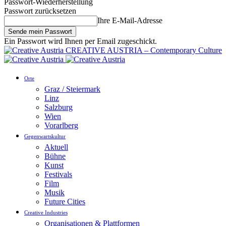
Passwort-Wiederherstellung
Passwort zurücksetzen
Ihre E-Mail-Adresse
Ein Passwort wird Ihnen per Email zugeschickt.
CREATIVE AUSTRIA – Contemporary Culture
Orte
Graz / Steiermark
Linz
Salzburg
Wien
Vorarlberg
Gegenwartskultur
Aktuell
Bühne
Kunst
Festivals
Film
Musik
Future Cities
Creative Industries
Organisationen & Plattformen