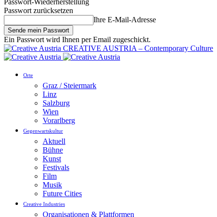
Passwort-Wiederherstellung
Passwort zurücksetzen
Ihre E-Mail-Adresse
Ein Passwort wird Ihnen per Email zugeschickt.
CREATIVE AUSTRIA – Contemporary Culture
Orte
Graz / Steiermark
Linz
Salzburg
Wien
Vorarlberg
Gegenwartskultur
Aktuell
Bühne
Kunst
Festivals
Film
Musik
Future Cities
Creative Industries
Organisationen & Plattformen