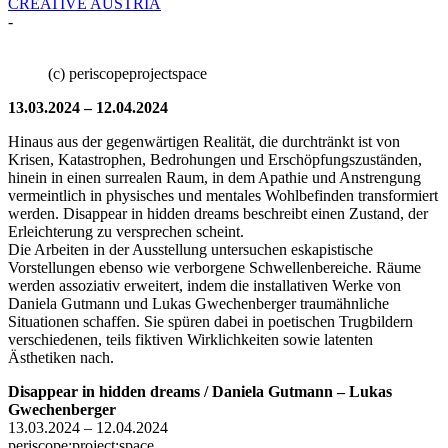
CREATIVE AUSTRIA
-
(c) periscopeprojectspace
13.03.2024 – 12.04.2024
Hinaus aus der gegenwärtigen Realität, die durchtränkt ist von
Krisen, Katastrophen, Bedrohungen und Erschöpfungszuständen,
hinein in einen surrealen Raum, in dem Apathie und Anstrengung
vermeintlich in physisches und mentales Wohlbefinden transformiert
werden. Disappear in hidden dreams beschreibt einen Zustand, der
Erleichterung zu versprechen scheint.
Die Arbeiten in der Ausstellung untersuchen eskapistische
Vorstellungen ebenso wie verborgene Schwellenbereiche. Räume
werden assoziativ erweitert, indem die installativen Werke von
Daniela Gutmann und Lukas Gwechenberger traumähnliche
Situationen schaffen. Sie spüren dabei in poetischen Trugbildern
verschiedenen, teils fiktiven Wirklichkeiten sowie latenten
Ästhetiken nach.
Disappear in hidden dreams / Daniela Gutmann – Lukas
Gwechenberger
13.03.2024 – 12.04.2024
periscope:project:space