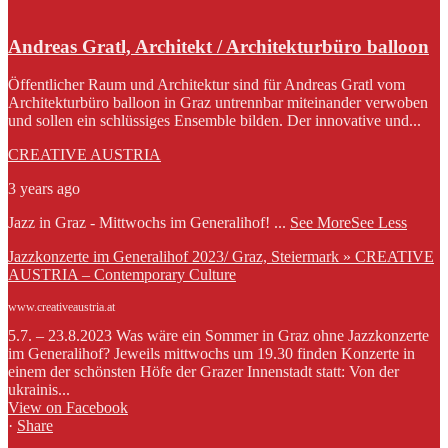
Andreas Gratl, Architekt / Architekturbüro balloon
Öffentlicher Raum und Architektur sind für Andreas Gratl vom
Architekturbüro balloon in Graz untrennbar miteinander verwoben
und sollen ein schlüssiges Ensemble bilden. Der innovative und...
CREATIVE AUSTRIA
3 years ago
Jazz in Graz - Mittwochs im Generalihof!
...
See More
See Less
Jazzkonzerte im Generalihof 2023/ Graz, Steiermark » CREATIVE
AUSTRIA – Contemporary Culture
www.creativeaustria.at
5.7. – 23.8.2023 Was wäre ein Sommer in Graz ohne Jazzkonzerte
im Generalihof? Jeweils mittwochs um 19.30 finden Konzerte in
einem der schönsten Höfe der Grazer Innenstadt statt: Von der
ukrainis...
View on Facebook
·
Share