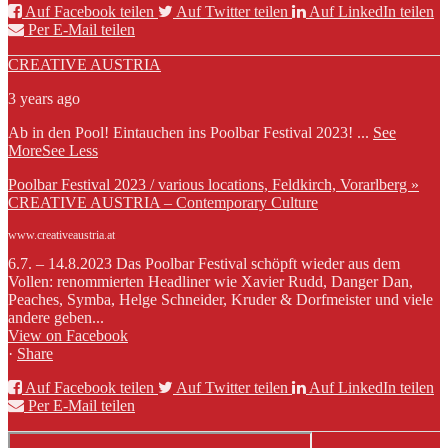
Auf Facebook teilen
Auf Twitter teilen
Auf LinkedIn teilen
Per E-Mail teilen
CREATIVE AUSTRIA
3 years ago
Ab in den Pool! Eintauchen ins Poolbar Festival 2023!
...
See
More
See Less
Poolbar Festival 2023 / various locations, Feldkirch, Vorarlberg »
CREATIVE AUSTRIA – Contemporary Culture
www.creativeaustria.at
6.7. – 14.8.2023 Das Poolbar Festival schöpft wieder aus dem
Vollen: renommierten Headliner wie Xavier Rudd, Danger Dan,
Peaches, Symba, Helge Schneider, Kruder & Dorfmeister und viele
andere geben...
View on Facebook
·
Share
Auf Facebook teilen
Auf Twitter teilen
Auf LinkedIn teilen
Per E-Mail teilen