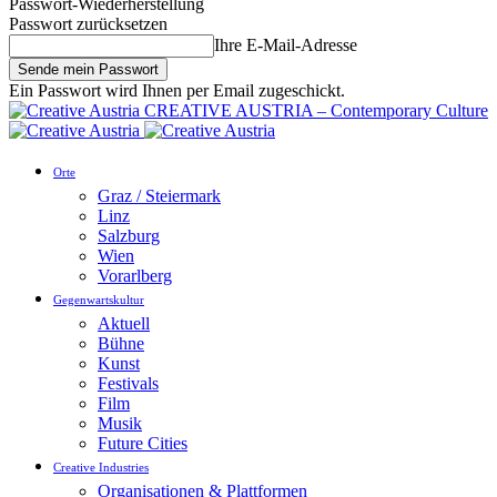
Passwort-Wiederherstellung
Passwort zurücksetzen
Ihre E-Mail-Adresse
Ein Passwort wird Ihnen per Email zugeschickt.
CREATIVE AUSTRIA – Contemporary Culture
Orte
Graz / Steiermark
Linz
Salzburg
Wien
Vorarlberg
Gegenwartskultur
Aktuell
Bühne
Kunst
Festivals
Film
Musik
Future Cities
Creative Industries
Organisationen & Plattformen