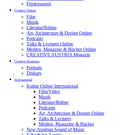
Förderungen
Creative Online
Film
Musik
Literatur/Bühne
Art, Architecture & Design Online
Podcasts
Talks & Lectures Online
Medien, Magazine & Bücher Online
CREATIVE AUSTRIA Magazin
Creative Austrians
Portraits
Diskurs
International
Kultur Online International
Film/Video
Musik
Literatur/Bühne
Podcasts
Art, Architecture & Design Online
Talks & Lectures
Medien, Magazine & Bücher
New Austrian Sound of Music
SchreibArt Austria