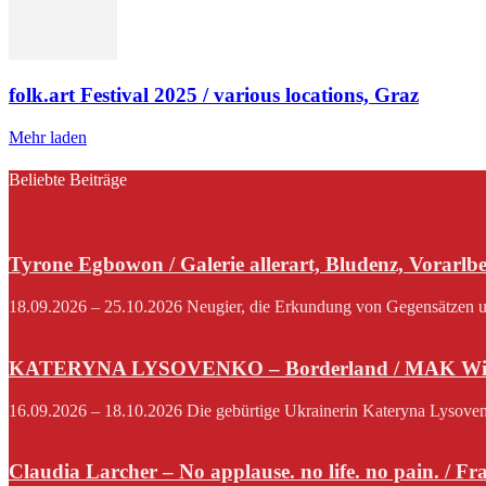
folk.art Festival 2025 / various locations, Graz
Mehr laden
Beliebte Beiträge
Tyrone Egbowon / Galerie allerart, Bludenz, Vorarlb
18.09.2026 – 25.10.2026 Neugier, die Erkundung von Gegensätzen und
KATERYNA LYSOVENKO – Borderland / MAK Wi
16.09.2026 – 18.10.2026 Die gebürtige Ukrainerin Kateryna Lysovenko,
Claudia Larcher – No applause. no life. no pain. / F