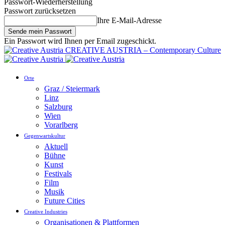
Passwort-Wiederherstellung
Passwort zurücksetzen
Ihre E-Mail-Adresse
Ein Passwort wird Ihnen per Email zugeschickt.
CREATIVE AUSTRIA – Contemporary Culture
Orte
Graz / Steiermark
Linz
Salzburg
Wien
Vorarlberg
Gegenwartskultur
Aktuell
Bühne
Kunst
Festivals
Film
Musik
Future Cities
Creative Industries
Organisationen & Plattformen