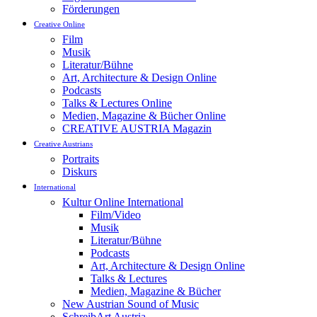
Förderungen
Creative Online
Film
Musik
Literatur/Bühne
Art, Architecture & Design Online
Podcasts
Talks & Lectures Online
Medien, Magazine & Bücher Online
CREATIVE AUSTRIA Magazin
Creative Austrians
Portraits
Diskurs
International
Kultur Online International
Film/Video
Musik
Literatur/Bühne
Podcasts
Art, Architecture & Design Online
Talks & Lectures
Medien, Magazine & Bücher
New Austrian Sound of Music
SchreibArt Austria