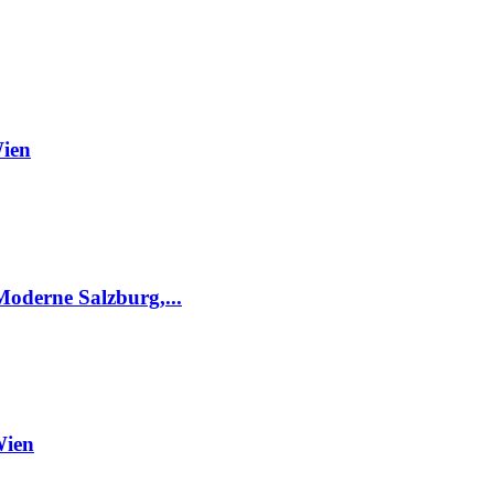
Wien
oderne Salzburg,...
Wien