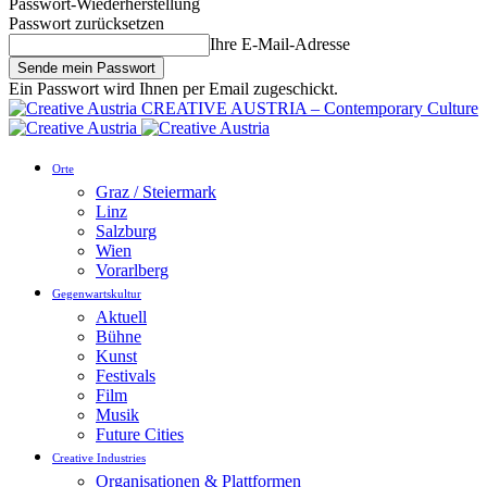
Passwort-Wiederherstellung
Passwort zurücksetzen
Ihre E-Mail-Adresse
Ein Passwort wird Ihnen per Email zugeschickt.
CREATIVE AUSTRIA – Contemporary Culture
Orte
Graz / Steiermark
Linz
Salzburg
Wien
Vorarlberg
Gegenwartskultur
Aktuell
Bühne
Kunst
Festivals
Film
Musik
Future Cities
Creative Industries
Organisationen & Plattformen