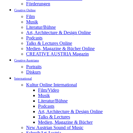
Förderungen
Creative Online
Film
Musik
Literatur/Bühne
Art, Architecture & Design Online
Podcasts
Talks & Lectures Online
Medien, Magazine & Bücher Online
CREATIVE AUSTRIA Magazin
Creative Austrians
Portraits
Diskurs
International
Kultur Online International
Film/Video
Musik
Literatur/Bühne
Podcasts
Art, Architecture & Design Online
Talks & Lectures
Medien, Magazine & Bücher
New Austrian Sound of Music
SchreibArt Austria