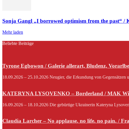
Sonja Gangl „I borrowed optimism from the past“ /
Mehr laden
Beliebte Beiträge
Tyrone Egbowon / Galerie allerart, Bludenz, Vorarlb
18.09.2026 – 25.10.2026 Neugier, die Erkundung von Gegensätzen und
KATERYNA LYSOVENKO – Borderland / MAK Wi
16.09.2026 – 18.10.2026 Die gebürtige Ukrainerin Kateryna Lysovenko,
Claudia Larcher – No applause. no life. no pain. / F