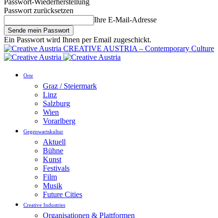
Passwort-Wiederherstellung
Passwort zurücksetzen
Ihre E-Mail-Adresse
Ein Passwort wird Ihnen per Email zugeschickt.
CREATIVE AUSTRIA – Contemporary Culture
Orte
Graz / Steiermark
Linz
Salzburg
Wien
Vorarlberg
Gegenwartskultur
Aktuell
Bühne
Kunst
Festivals
Film
Musik
Future Cities
Creative Industries
Organisationen & Plattformen