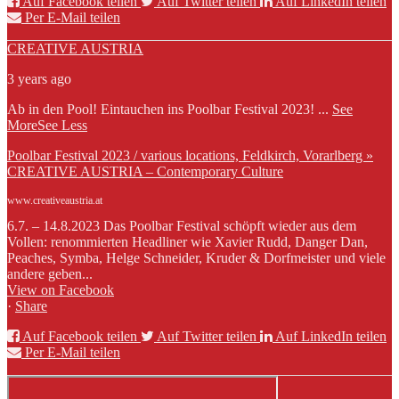
Auf Facebook teilen
Auf Twitter teilen
Auf LinkedIn teilen
Per E-Mail teilen
CREATIVE AUSTRIA
3 years ago
Ab in den Pool! Eintauchen ins Poolbar Festival 2023!
...
See
More
See Less
Poolbar Festival 2023 / various locations, Feldkirch, Vorarlberg »
CREATIVE AUSTRIA – Contemporary Culture
www.creativeaustria.at
6.7. – 14.8.2023 Das Poolbar Festival schöpft wieder aus dem
Vollen: renommierten Headliner wie Xavier Rudd, Danger Dan,
Peaches, Symba, Helge Schneider, Kruder & Dorfmeister und viele
andere geben...
View on Facebook
·
Share
Auf Facebook teilen
Auf Twitter teilen
Auf LinkedIn teilen
Per E-Mail teilen