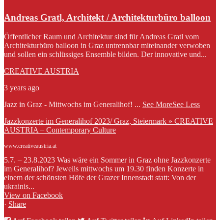
Andreas Gratl, Architekt / Architekturbüro balloon
Öffentlicher Raum und Architektur sind für Andreas Gratl vom
Architekturbüro balloon in Graz untrennbar miteinander verwoben
und sollen ein schlüssiges Ensemble bilden. Der innovative und...
CREATIVE AUSTRIA
3 years ago
Jazz in Graz - Mittwochs im Generalihof!
...
See More
See Less
Jazzkonzerte im Generalihof 2023/ Graz, Steiermark » CREATIVE
AUSTRIA – Contemporary Culture
www.creativeaustria.at
5.7. – 23.8.2023 Was wäre ein Sommer in Graz ohne Jazzkonzerte
im Generalihof? Jeweils mittwochs um 19.30 finden Konzerte in
einem der schönsten Höfe der Grazer Innenstadt statt: Von der
ukrainis...
View on Facebook
·
Share